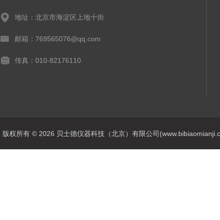
地址：北京市海淀区上地十街
邮箱：769565076@qq.com
传真：010-82176110
版权所有 © 2026 贝士德仪器科技（北京）有限公司(www.bibiaomianji.com.