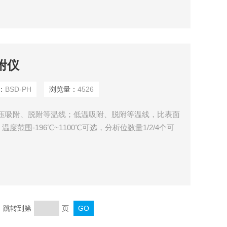
附仪
：
BSD-PH
浏览量：
4526
高压吸附、脱附等温线；低温吸附、脱附等温线，比表面
温度范围-196℃~1100℃可选，分析位数量1/2/4个可
页 跳转到第
页