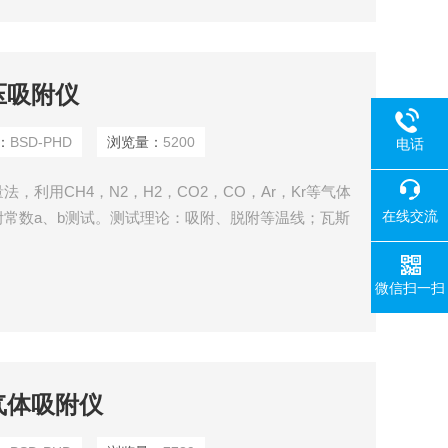
压吸附仪
：
BSD-PHD
浏览量：
5200
电话
，利用CH4，N2，H2，CO2，CO，Ar，Kr等气体
在线交流
常数a、b测试。测试理论：吸附、脱附等温线；瓦斯
.容量法技术引入一定量的已知气体（吸附剂）到含有待测
气体达到平衡时，记录Z终的平衡压力。这些数据用来
微信扫一扫
压气体吸附仪