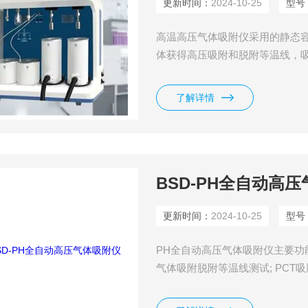
更新时间：
2024-10-25
型号
高温高压气体吸附仪采用的静态容量
体获得高压吸附和脱附等温线，吸
斯吸附常数a、b值，PCT等温
测样品的分析室中，当样品与吸
了解详情
BSD-PH全自动高
更新时间：
2024-10-25
型号
PH全自动高压气体吸附仪主要功能 / 
气体吸附脱附等温线测试; PCT
储氢PCT、吸放氢循环测试; 多