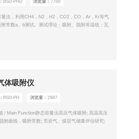
：
BSD-PHD
浏览量：
7789
法，利用CH4，N2，H2，CO2，CO，Ar，Kr等气
附常数a、b测试。测试理论：吸附、脱附等温线；瓦
线.容量法技术引入一定量的已知气体（吸附剂）到含有待
附气体达到平衡时，记录Z终的平衡压力
压气体吸附仪
：
BSD-PH
浏览量：
2987
Main Function静态容量法高压气体吸附; 高温高压
吸脱附曲线，吸附常数; 页岩气、煤层气储量评估研究;
孔材料吸附性能研究;