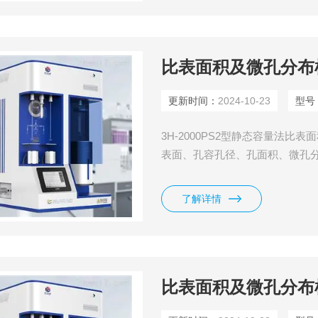
比表面积及微孔分布
更新时间：
2024-10-23
型号
3H-2000PS2型静态容量法比
表面、孔容孔径、孔面积、微孔分
压（P0）测试站； ◆ 具有精确
试、脱气完毕自动恢复常压功能；
了解详情
管夹套是否拧紧；
比表面积及微孔分布