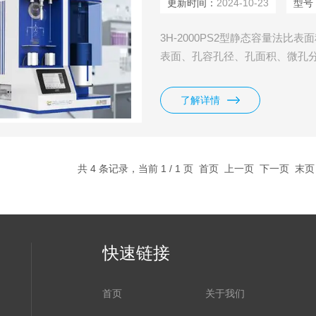
更新时间：
2024-10-23
型号
3H-2000PS2型静态容量法比
表面、孔容孔径、孔面积、微孔分
压（P0）测试站； ◆ 具有精确
试、脱气完毕自动恢复常压功能；
了解详情
管夹套是否拧紧；
共 4 条记录，当前 1 / 1 页 首页 上一页 下一页 末
快速链接
首页
关于我们