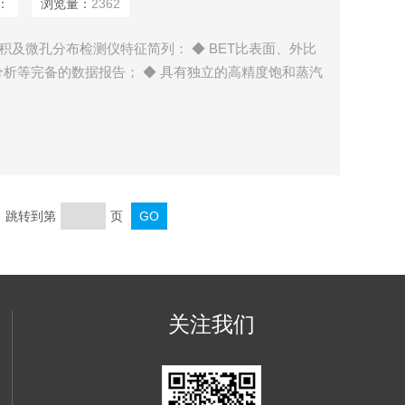
：
浏览量：
2362
表面积及微孔分布检测仪特征简列： ◆ BET比表面、外比
析等完备的数据报告； ◆ 具有独立的高精度饱和蒸汽
的全自动液氮面伺服保持系统； ◆ 具有国内外*的测
 ◆ *的智能自检流程，智能判断样品管是否安装，试
页 跳转到第
页
关注我们