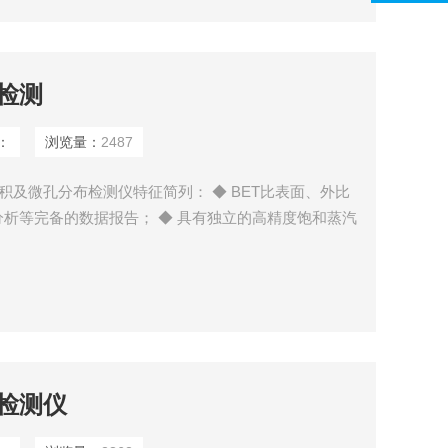
检测
：
浏览量：
2487
表面积及微孔分布检测仪特征简列： ◆ BET比表面、外比
析等完备的数据报告； ◆ 具有独立的高精度饱和蒸汽
的全自动液氮面伺服保持系统； ◆ 具有国内外*的测
 ◆ *的智能自检流程，智能判断样品管是否安装，试
检测仪