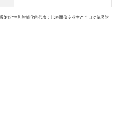
法吸附仪*性和智能化的代表；比表面仪专业生产全自动氮吸附