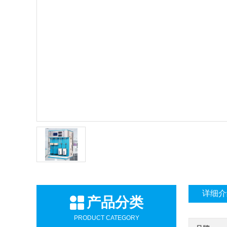
详细介
产品分类
PRODUCT CATEGORY