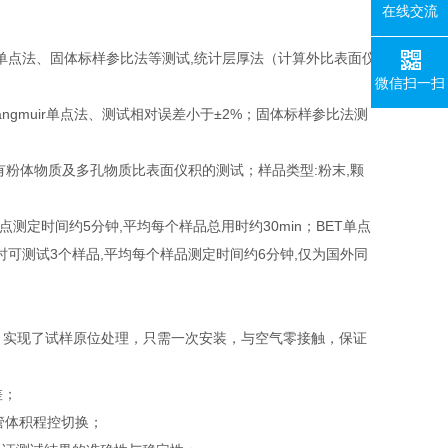
在线交流
muir单点法、固体标样参比法等测试,统计层厚法（计算外比表面仪
微信扫一扫
angmuir单点法、测试相对误差小于±2%；固体标样参比法测
所有粉体物质及多孔物质比表面仪积的测试；样品类型:粉末,颗
测定时间约5分钟,平均每个样品总用时约30min；BET单点
时可测试3个样品,平均每个样品测定时间约6分钟,仅为国外同
，实现了试样原位处理，只需一次安装，与空气零接触，保证
差；
管体积程控切换；