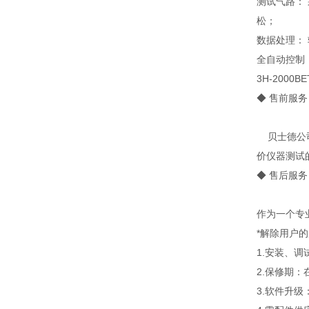
测试气路：
松；
数据处理：
全自动控制
3H-200
◆ 售前服务
贝士德公司
价仪器测试
◆ 售后服务
作为一个专
*解除用户
1.安装、
2.保修期
3.软件升