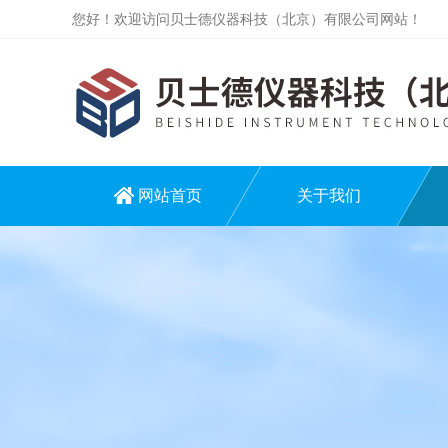
您好！欢迎访问贝士德仪器科技（北京）有限公司网站！
网站首页
关于我们