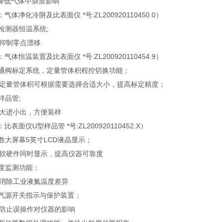
低气体中杂质影响
体净化冷阱及比表面仪 *号:ZL200920110450.0）
测器恒温系统;
制零点漂移
体恒温装置及比表面仪 *号:ZL200920110454.9）
阀标定系统，定量管体积程控切换功能；
管体积可根据需要选择合适大小，提高标定精度；
品管;
进小出，方便装样
面仪U型样品管 *号:ZL200920110452.X）
大屏幕5英寸LCD液晶显示；
硬件同时显示，提高仪器可靠度
度监测功能；
除工业液氮温度差异
源开关指示与保护装置；
止误操作对仪器的影响