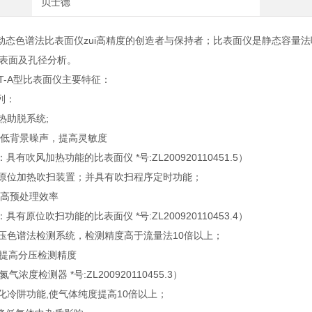
贝士德
动态色谱法比表面仪zui高精度的创造者与保持者；比表面仪是静态容量
比表面及孔径分析。
BET-A型比表面仪主要特征：
列：
助脱系统;
低背景噪声，提高灵敏度
有吹风加热功能的比表面仪 *号:ZL200920110451.5）
位加热吹扫装置；并具有吹扫程序定时功能；
高预处理效率
有原位吹扫功能的比表面仪 *号:ZL200920110453.4）
色谱法检测系统，检测精度高于流量法10倍以上；
高分压检测精度
浓度检测器 *号:ZL200920110455.3）
冷阱功能,使气体纯度提高10倍以上；