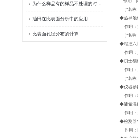
作用：降
为什么样品有的样品不处理的时候比表面很大，处理后反而变小
（*名称：气
◆热导池检
油田在比表面分析中的应用
作用：抑
比表面孔径分布的计算
（*名称：气
◆程控六通
作用：定量
◆贝士德样
作用：大
（*名称：比表
◆仪器参数
作用：软
◆液氮温
作用：消
◆检测器气
作用：防