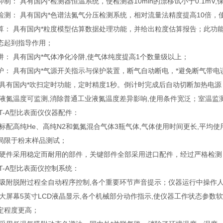
制： 具有国内*检测器恒温系统，使检测器10min的漂移试小于0.1mV
检测： 具有国内*色谱法氮气分压检测系统，相对流量法精度提高10倍
算： 具有国内*粒度模型估算数据处理功能，并给出粒度估算报告；此功
态起到指导作用；
阱： 具有国内*气体净化冷阱,使气体纯度提高1个数量级以上；
护： 具有国内*气源开关指示与保护装置，断气自动断电，*避免断气带
 具有国内*吹扫定时功能，定时精度1秒。倒计时完成后自动切断加热电
 液氮温度可监测,消除普通工业液氮温度差异影响,使用条件宽泛；室温监
BET-A型比表面仪仪器配件：
 标配高纯He、高纯N2和氦氮混合气体3瓶气体,气体使用时间更长,平均
局限于粉末样品测试；
 硬件采用稳定而耐用的部件，关键部件全部采用进口配件，经过严格检测
BET-A型比表面仪控制系统：
 吸附脱附过程全自动程序控制,各个重要环节声音提示；仪器运行中操作
 大屏幕5英寸LCD液晶显示,各个机械部分动作指示,使仪器工作状态参
定程度更高；