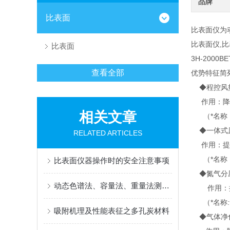
品牌
比表面
比表面仪为
比表面仪,
比表面
3H-2000
查看全部
优势特征简
◆程控风热
作用：降
相关文章
（*名称：具
◆一体式原
RELATED ARTICLES
作用：提
（*名称：具
比表面仪器操作时的安全注意事项
◆氮气分压
动态色谱法、容量法、重量法测试原理简介
作用：提
（*名称:氮气
吸附机理及性能表征之多孔炭材料
◆气体净化