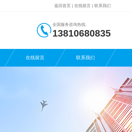
返回首页
|
在线留言
|
联系我们
全国服务咨询热线:
13810680835
在线留言
联系我们