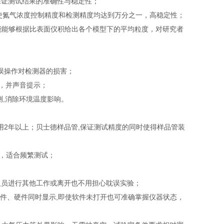
,保证测试结果的准确性与稳定性；
，使氮气浓度控制精度和检测精度均达到万分之一，高稳定性；
能能够根据比表面仪积给出各个模型下的平均粒度，对研究者
电误操作对检测器的损害；
源，并声音提示；
测,消除环境温度影响。
使用2年以上；贝士德样品管,保证测试精度的同时使得样品管装
，适合频繁测试；
人员进行其他工作或离开也不用担心耽误实验；
数软件、硬件同时显示,即使软件未打开也可准确掌握仪器状态，