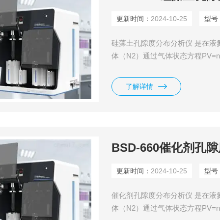
更新时间：
2024-10-25
型号
硅藻土孔隙度分布分析仪 是在液
体（N2）通过气体状态方程PV=n
理论公式计算可得到样品的比表
脱附等温线；再通过吸附脱附等
了解详情
布等信息。
BSD-660催化剂孔
更新时间：
2024-10-25
型号
催化剂孔隙度分布分析仪 是在液
体（N2）通过气体状态方程PV=n