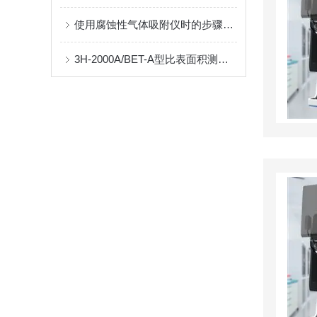
使用腐蚀性气体吸附仪时的步骤是什么？
3H-2000A/BET-A型比表面积测试仪优势特征详解