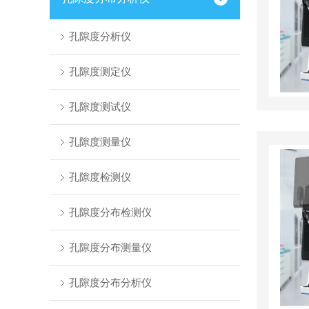
孔隙度分析仪
孔隙度测定仪
孔隙度测试仪
孔隙度测量仪
孔隙度检测仪
孔隙度分布检测仪
孔隙度分布测量仪
孔隙度分布分析仪