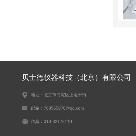
贝士德仪器科技（北京）有限公司
地址：北京市海淀区上地十街
邮箱：769565076@qq.com
传真：010-82176110