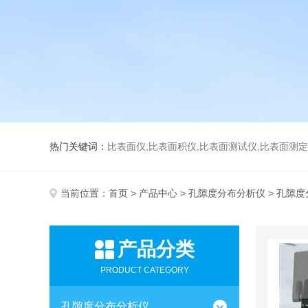
热门关键词：
比表面仪,比表面积仪,比表面测试仪,比表面测定仪,比表面
当前位置：
首页
>
产品中心
>
孔隙度分布分析仪
> 孔隙
产品分类
PRODUCT CATEGORY
孔隙度分布分析仪