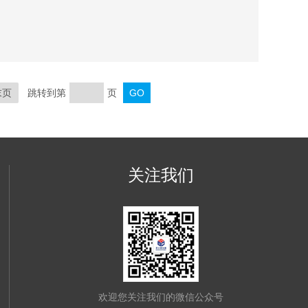
面积，逐渐投入吸附质气体增大吸附平衡压力，得到吸
温线的数据计算得到样品的孔径大小，孔体积，孔径分
末页
跳转到第
页
关注我们
欢迎您关注我们的微信公众号