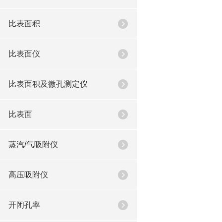
比表面积
比表面仪
比表面积及微孔测定仪
比表面
蒸汽/气吸附仪
高压吸附仪
开闭孔率