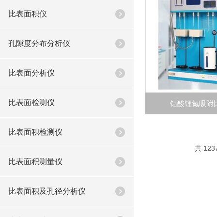
比表面积仪
孔隙度分布分析仪
比表面分析仪
比表面检测仪
钴酸锂氮吸附
比表面积检测仪
共 123
比表面积测量仪
比表面积及孔径分析仪