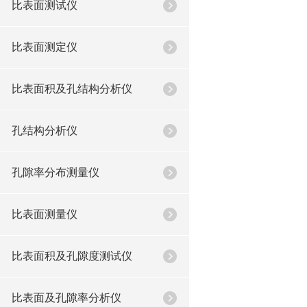
比表面测试仪
比表面测定仪
比表面积及孔结构分析仪
孔结构分析仪
孔隙率分布测量仪
比表面测量仪
比表面积及孔隙度测试仪
比表面及孔隙率分析仪