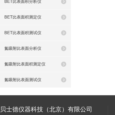
BET比表面积分析仪
BET比表面积测定仪
BET比表面积测试仪
氮吸附比表面分析仪
氮吸附比表面积测定仪
氮吸附比表面测试仪
贝士德仪器科技（北京）有限公司