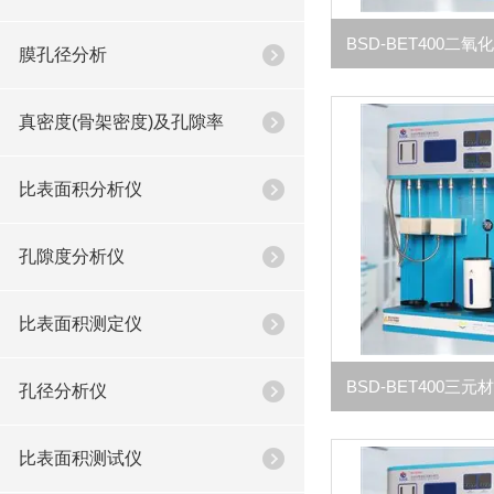
膜孔径分析
真密度(骨架密度)及孔隙率
比表面积分析仪
孔隙度分析仪
比表面积测定仪
孔径分析仪
比表面积测试仪