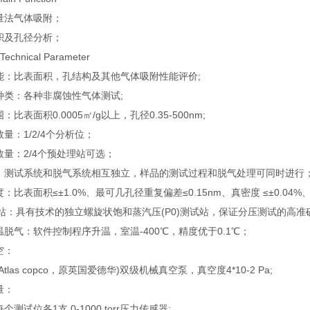
量法气体吸附；
积及孔径分析；
chnical Parameter
能：比表面积，孔结构及其他气体吸附性能评价;
种类：各种非腐蚀性气体测试;
比表面积0.0005㎡/g以上，孔径0.35-500nm;
量：1/2/4个分析位；
数量：2/4个预处理站可选；
：测试系统和脱气系统相互独立，样品的测试过程和脱气处理可同时进行
：比表面积≤±1.0%、最可几孔径重复偏差≤0.15nm、真密度 ≤±0.04%、外
0站：具有技术的独立螺旋状饱和蒸汽压(P0)测试站，保证分压测试的高准
脱气：软件控制程序升温，室温-400℃，精度优于0.1℃；
空：
tlas copco，原英国爱德华)双级机械真空泵，真空度4*10-2 Pa;
量：
测试位各1支 0-1000 torr压力传感器;