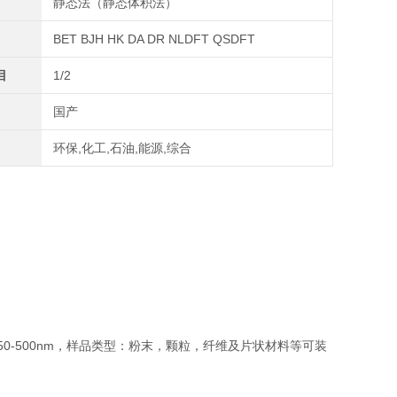
静态法（静态体积法）
BET BJH HK DA DR NLDFT QSDFT
目
1/2
国产
环保,化工,石油,能源,综合
大孔：50-500nm，样品类型：粉末，颗粒，纤维及片状材料等可装