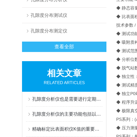
◆ 静态容
孔隙度分布测试仪
◆ 比表面
技术参数 / Te
孔隙度分布测定仪
◆ 测试功
◆ 吸附质
查看全部
◆ 测试范围：
◆ 分析位数
◆ 脱气站
相关文章
◆ 独立性
RELATED ARTICLES
◆ 测试精度
◆ 独立P
孔隙度分析仪也是需要进行定期保养的
◆ 程序升温
◆ 极限真
孔隙度分析仪的主要功能包括以下几个方面
PS系列：(A
◆ 压力测
精确标定比表面积仪K值的重要性与方法解析
PS系列：每个