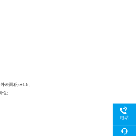
；
表面积≤±1.5;
确性;
电话