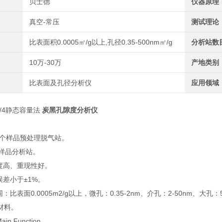
贝士德
仪器原理
真空-常压
测试理论
比表面积0.0005㎡/g以上,孔径0.35-500nm㎡/g
分析站数
10万-30万
产地类别
比表面及孔径分析仪
应用领域
/2/4静态容量法
炭黑孔隙度分析仪
：
4个样品预处理脱气站。
4个样品分析站。
度高、重现性好。
误差小于±1%。
：比表面0.0005m2/g以上，微孔：0.35-2nm、介孔：2-50nm、
材料。
n Function