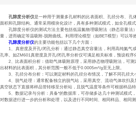
孔隙度分析仪
是一种用于测量多孔材料的比表面积、孔径分布、孔
面积和孔隙结构。通常采用模块化设计，具有多种测试模式，如全孔模式
孔隙度分析仪的测试方法主要包括低温氮物理吸附法（静态容量法）
量，进而确定等温吸附-脱附曲线。利用理论模型（如BET模型）可以等
孔隙度分析仪
的主要功能包括以下几个方面：
1、真密度及开孔/闭孔分析：通过静态真空容量法，利用高纯氦气或
孔率。如ZM601真密度及开孔/闭孔率分析仪可满足相关标准，预设程序
2、比表面积分析：借助气体吸附原理，采用静态物理吸附法，可测定
出材料的比表面积，其分析范围一般不低于0.0005m²/g至无上限。
3、孔径分布分析：可以测定材料的孔径分布情况，了解不同孔径大小的孔
4、脱气处理：通常配备独立的脱气站，采用真空、流动气体吹扫及加
真空状态下直接将样品管转移至分析站，且脱气温度等条件可根据样品特
5、数据记录与分析：具备*的数据库，可存储多达几十种测试模式，并
对数据进行进一步的分析和处理，以及进行不同时间、相同样品、相同测