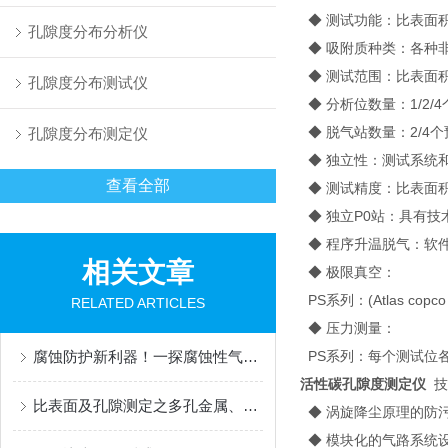
◆ 测试功能：比表面
孔隙度分布分析仪
◆ 吸附质种类：各种非
◆ 测试范围：比表面积0.0
孔隙度分布测试仪
◆ 分析位数量：1/2/
◆ 脱气站数量：2/4
孔隙度分布测定仪
◆ 独立性：测试系统
查看全部
◆ 测试精度：比表面积≤±
◆ 独立P0站：具有技
◆ 程序升温脱气：软件
相关文章
◆ 极限真空：
PS系列：(Atlas co
RELATED ARTICLES
◆ 压力测量：
腐蚀防护新利器！一探腐蚀性气体吸附仪的广泛用途
PS系列：每个测试位各1支 
活性碳孔隙度测定仪
技术
比表面及孔隙测定之多孔金属、陶瓷、泡沫材料
◆ 涡旋降尘原理的防
◆ 模块化的气路系统