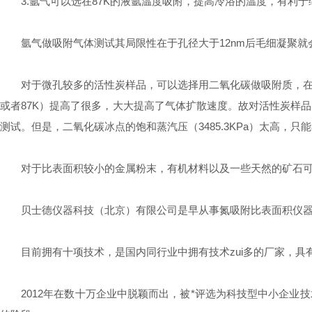
3.氩气可以选在87K的液氩温度吸附，提高冷浴的温度，有利于
氩气做吸附气体测试其局限性在于孔径大于12nm后毛细凝聚就
对于微孔较多的活性炭样品，可以选择用二氧化碳做吸附质，在冰点
或者87K）提高了很多，大大提高了气体扩散速度。故对活性炭样
测试。但是，二氧化碳冰点的饱和蒸汽压（3485.3KPa）太高，
对于比表面积较小的金属粉末，有机材料以及一些天然的矿石可
贝士德仪器科技（北京）有限公司是早从事氮吸附比表面积仪器
目前拥有十项技术，是国内同行业中拥有技术zui多的厂家，具有
2012年在数十万企业中脱颖而出，被*评选为科技型中小企业