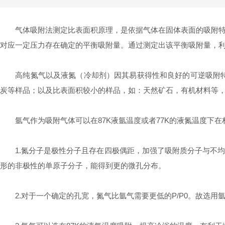
气体吸附法测定比表面积原理，是依据气体在固体表面的吸附特性
对应一定压力存在确定的平衡吸附量。通过测定出该平衡吸附量，
高纯氮气以及液氮（冷却剂）因其易获得性和良好的可逆吸附特性
炭等样品；以及比表面积较小的样品，如：天然矿石，有机材料等
氩气作为吸附气体可以在87K液氩温度或者77K的液氮温度下在
1.氮分子是极性分子且存在四极偶距，加强了吸附质分子与不均
形的非极性的单原子分子，能得到更的微孔分布。
2.对于一个确定的孔宽，氮气比氩气需要更低的P/P0。故选用氩