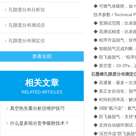
◆ 可燃气体吸附，如 H2
孔隙度分布分析仪
技术参数 / Technical P
◆ 宽测试范围：比表面积0.
孔隙度分布测试仪
◆ 高测试精度：比表面
◆ 程序升温脱气：软件
孔隙度分布测定仪
◆ 智能脱气完成判断
查看全部
◆ 防飞扬脱气：“程序控压
◆ 真空度：10-2Pa，
石墨烯孔隙度分布测定
相关文章
◆ 高通量：最多一次支
◆ 真正全自动化：脱
RELATED ARTICLES
◆ 时间利用率高：解
真空热失重分析仪维护技巧
◆ 消除“氦污染"：
◆ 防飞扬脱气：支持“
什么是多组分竞争吸附技术？
◆ 支持自动循环测试
◆“压控升温"防飞扬脱