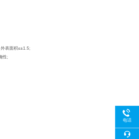
；
表面积≤±1.5;
确性;
电话