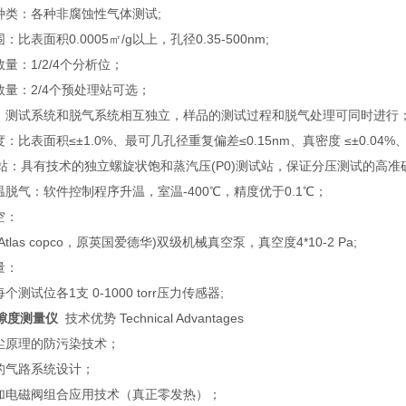
种类：各种非腐蚀性气体测试;
比表面积0.0005㎡/g以上，孔径0.35-500nm;
量：1/2/4个分析位；
数量：2/4个预处理站可选；
：测试系统和脱气系统相互独立，样品的测试过程和脱气处理可同时进行
：比表面积≤±1.0%、最可几孔径重复偏差≤0.15nm、真密度 ≤±0.04%、外
0站：具有技术的独立螺旋状饱和蒸汽压(P0)测试站，保证分压测试的高准
脱气：软件控制程序升温，室温-400℃，精度优于0.1℃；
空：
tlas copco，原英国爱德华)双级机械真空泵，真空度4*10-2 Pa;
量：
测试位各1支 0-1000 torr压力传感器;
隙度测量仪
技术优势 Technical Advantages
尘原理的防污染技术；
的气路系统设计；
加电磁阀组合应用技术（真正零发热）；