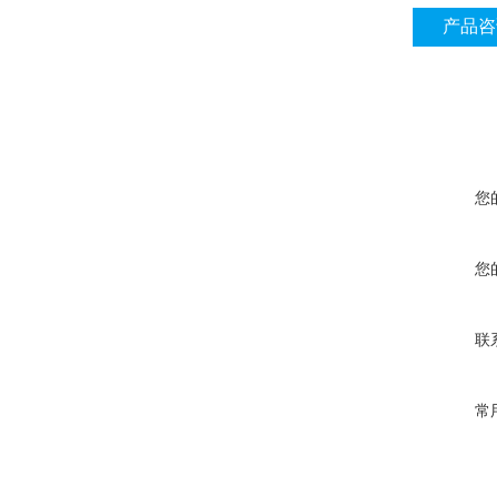
产品咨
您
您
联
常