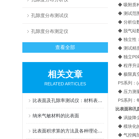
◆ 吸附质
◆ 测试范围：
孔隙度分布测试仪
◆ 分析位数
◆ 脱气站
孔隙度分布测定仪
◆ 独立性
查看全部
◆ 测试精度
◆ 独立P
◆ 程序升温
相关文章
◆ 极限真
PS系列：(A
RELATED ARTICLES
◆ 压力测
比表面及孔隙率测试仪：材料表征领域的重要工具
PS系列：每个
比表面和孔
纳米气敏材料的比表面
◆ 涡旋降
◆ 模块化
比表面积求算的方法及各种理论适用的条件及注意的问题
◆ 气控阀