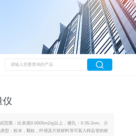
量仪
围：比表面0.0005m2/g以上，微孔：0.35-2nm、介
m，样品类型：粉末，颗粒，纤维及片状材料等可装入样品管的材