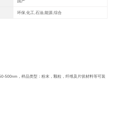
国产
环保,化工,石油,能源,综合
大孔：50-500nm，样品类型：粉末，颗粒，纤维及片状材料等可装