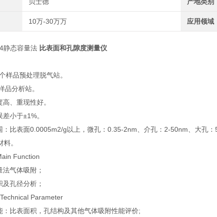
贝士德
产地类别
10万-30万万
应用领域
/2/4静态容量法
比表面和孔隙度测量仪
：
4个样品预处理脱气站。
4个样品分析站。
度高、重现性好。
误差小于±1%。
：比表面0.0005m2/g以上，微孔：0.35-2nm、介孔：2-50nm、
材料。
n Function
量法气体吸附；
积及孔径分析；
chnical Parameter
能：比表面积，孔结构及其他气体吸附性能评价;