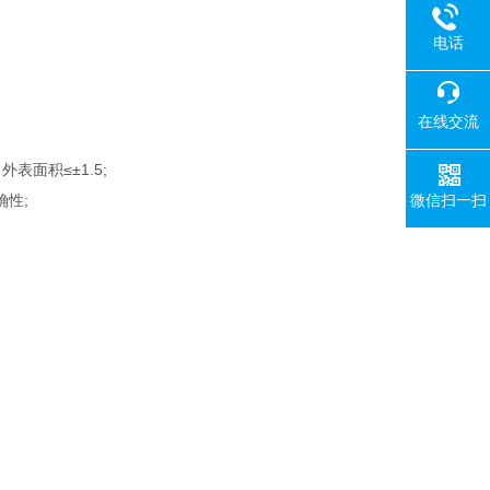
电话
在线交流
；
表面积≤±1.5;
微信扫一扫
确性;