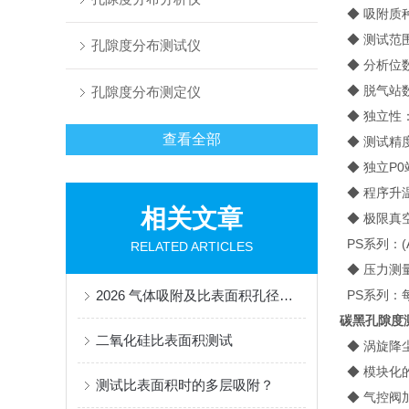
◆ 吸附质
◆ 测试范围：
孔隙度分布测试仪
◆ 分析位数
◆ 脱气站
孔隙度分布测定仪
◆ 独立性
查看全部
◆ 测试精度
◆ 独立P
◆ 程序升温
相关文章
◆ 极限真
PS系列：(A
RELATED ARTICLES
◆ 压力测
2026 气体吸附及比表面积孔径分析仪采购市场调研报告
PS系列：每个
碳黑孔隙度
二氧化硅比表面积测试
◆ 涡旋降
◆ 模块化
测试比表面积时的多层吸附？
◆ 气控阀