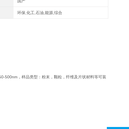
国产
环保,化工,石油,能源,综合
大孔：50-500nm，样品类型：粉末，颗粒，纤维及片状材料等可装