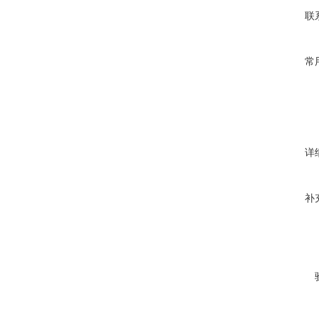
联
常
详
补