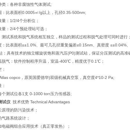
种类：各种非腐蚀性气体测试;
比表面积0.0005㎡/g以上，孔径0.35-500nm;
量：1/2/4个分析位；
数量：2/4个预处理站可选；
：测试系统和脱气系统相互独立，样品的测试过程和脱气处理可同时进行
：比表面积≤±1.0%、最可几孔径重复偏差≤0.15nm、真密度 ≤±0.04%、外
0站：具有技术的独立螺旋状饱和蒸汽压(P0)测试站，保证分压测试的高准
脱气：软件控制程序升温，室温-400℃，精度优于0.1℃；
空：
tlas copco，原英国爱德华)双级机械真空泵，真空度4*10-2 Pa;
量：
测试位各1支 0-1000 torr压力传感器;
测试仪
技术优势 Technical Advantages
尘原理的防污染技术；
的气路系统设计；
加电磁阀组合应用技术（真正零发热）；