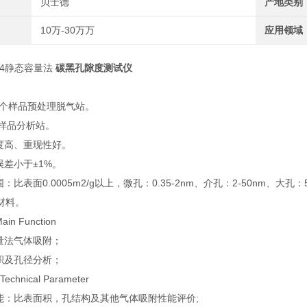
贝士德
产地类别
10万-30万万
应用领域
/2/4静态容量法
碳黑孔隙度测试仪
：
4个样品预处理脱气站。
4个样品分析站。
度高、重现性好。
误差小于±1%。
：比表面0.0005m2/g以上，微孔：0.35-2nm、介孔：2-50nm、
材料。
n Function
量法气体吸附；
积及孔径分析；
chnical Parameter
能：比表面积，孔结构及其他气体吸附性能评价;