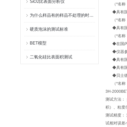
SiO2比表面分析仪
（*名称：具
◆具有国内
为什么样品有的样品不处理的时候比表面很大，处理后反而变小
（*名称：气
◆具有国内
硬质泡沫的测试标准
（*名称：气
BET模型
◆在国内*
◆仪器参数
二氧化硅比表面积测试
◆具有国内
◆具有国内
◆贝士德
（*名称：比表
3H-2000
测试方法： 
积）、粒度
测试精度： 
试相对误差小