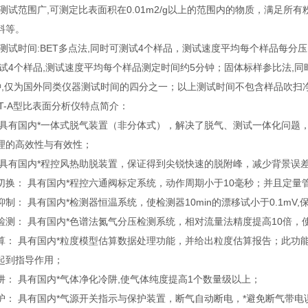
测试范围广,可测定比表面积在0.01m2/g以上的范围内的物质，满足所
料等。
测试时间:BET多点法,同时可测试4个样品，测试速度平均每个样品每分压点
测试4个样品,测试速度平均每个样品测定时间约5分钟；固体标样参比法,同
钟,仅为国外同类仪器测试时间的四分之一；以上测试时间不包含样品吹扫净
0BET-A型比表面分析仪特点简介：
 具有国内*一体式脱气装置（非分体式），解决了脱气、测试一体化问题
理的高效性与有效性；
 具有国内*程控风热助脱装置，保证得到尖锐快速的脱附峰，减少背景误
切换： 具有国内*程控六通阀标定系统，动作周期小于10毫秒；并且定量
制： 具有国内*检测器恒温系统，使检测器10min的漂移试小于0.1mV
检测： 具有国内*色谱法氮气分压检测系统，相对流量法精度提高10倍
算： 具有国内*粒度模型估算数据处理功能，并给出粒度估算报告；此功
起到指导作用；
阱： 具有国内*气体净化冷阱,使气体纯度提高1个数量级以上；
护： 具有国内*气源开关指示与保护装置，断气自动断电，*避免断气带