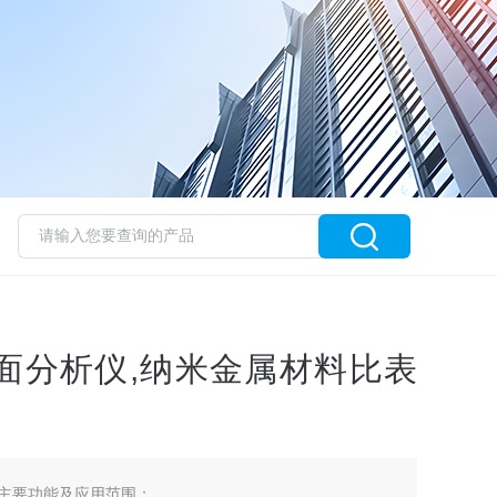
面分析仪,纳米金属材料比表
析仪主要功能及应用范围：