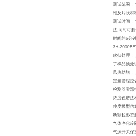
测试范围： 
维及片状材
测试时间： 
法,同时可
时间约6分
3H-200
吹扫处理：
了样品预处
风热助脱：
定量管程控
检测器零漂抑
浓度色谱法
粒度模型估
断颗粒形态
气体净化冷
气源开关保