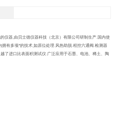
动化的仪器,由贝士德仪器科技（北京）有限公司研制生产.国内使
内拥有多项*的技术,如原位处理.风热助脱.程控六通阀.检测器
超越了进口比表面积测试仪.广泛应用于石墨、电池、稀土、陶