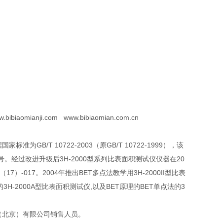
bibiaomianji.com www.bibiaomian.com.cn
为GB/T 10722-2003（原GB/T 10722-1999），该
号。经过改进升级后3H-2000型系列比表面积测试仪仪器在20
）-017。2004年推出BET多点法教学用3H-2000II型比表
的3H-2000A型比表面积测试仪,以及BET原理的BET单点法的3
（北京）有限公司销售人员。