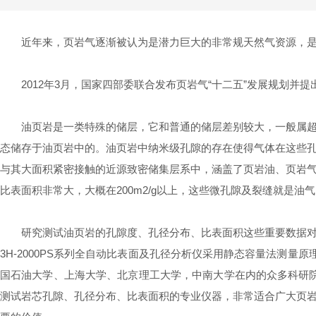
近年来，页岩气逐渐被认为是潜力巨大的非常规天然气资源，是当
2012年3月，国家四部委联合发布页岩气“十二五”发展规划并提出：2
油页岩是一类特殊的储层，它和普通的储层差别较大，一般属超低
态储存于油页岩中的。油页岩中纳米级孔隙的存在使得气体在这些
与其大面积紧密接触的近源致密储集层系中，涵盖了页岩油、页岩
比表面积非常大，大概在200m2/g以上，这些微孔隙及裂缝就是油
研究测试油页岩的孔隙度、孔径分布、比表面积这些重要数据对研
3H-2000PS系列全自动比表面及孔径分析仪采用静态容量法测
国石油大学、上海大学、北京理工大学，中南大学在内的众多科研院所
测试岩芯孔隙、孔径分布、比表面积的专业仪器，非常适合广大页