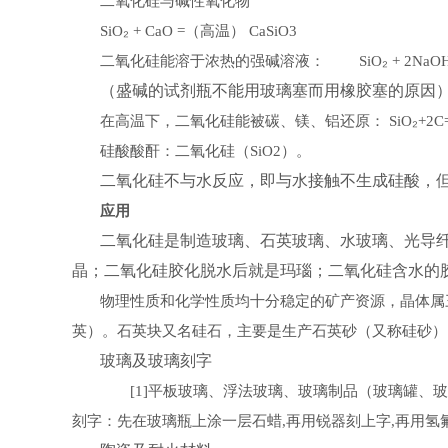
二氧化硅与碱性氧化物
₂
（高温）
SiO
+ CaO =
CaSiO3
二氧化硅能溶于浓热的强碱溶液：
₂
SiO
+ 2NaOH
（盛碱的试剂瓶不能用玻璃塞而用橡胶塞的原因
在高温下，二氧化硅能被碳、镁、铝还原：
₂
SiO
+
2C
硅酸酸酐：二氧化硅（
）。
SiO2
二氧化硅不与水反应，即与水接触不生成硅酸，
应用
二氧化硅是制造玻璃、石英玻璃、水玻璃、光导
晶；二氧化硅胶化脱水后就是玛瑙；二氧化硅含水的
物理性质和化学性质均十分稳定的矿产资源，晶体属
英）。石英块又名硅石，主要是生产石英砂
又称硅砂
（
）
玻璃及玻璃刻字
平板玻璃、浮法玻璃、玻璃制品（玻璃罐、玻
[1]
刻字：先在玻璃瓶上涂一层石蜡
再用锐器刻上字
再用氢
,
,