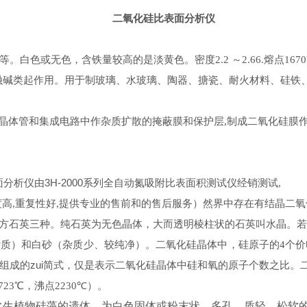
二氧化硅比表面分析仪
等。白色或无色，含铁量较高的是淡黄色。密度
～
熔点
2.2
2.66.
1670
融碱类起作用。用于制玻璃、水玻璃、陶器、搪瓷、耐火材料、硅铁
体管和集成电路中作杂质扩散的掩蔽膜和保护层
制成二氧化硅膜
,
面分析仪
由
3H-2000
系列
全自动氮吸附比表面积测试仪经销测试
,
度高
重复性好
提供专业的售前和的售后服务
）
然界中存在有结晶二氧
,
,
方石英三种。纯石英为无色晶体，大而透明棱柱状的石英叫水晶。
杂质
和白砂
杂质少、较纯净
。二氧化硅晶体中，硅原子的
个价
）
（
）
4
组成的zui简式，仅是表示二氧化硅晶体中硅和氧的原子个数之比。
℃
，沸点
℃
）。
723
2230
水生植物硅藻的遗体，为白色固体或粉末状，多孔、质轻、松软