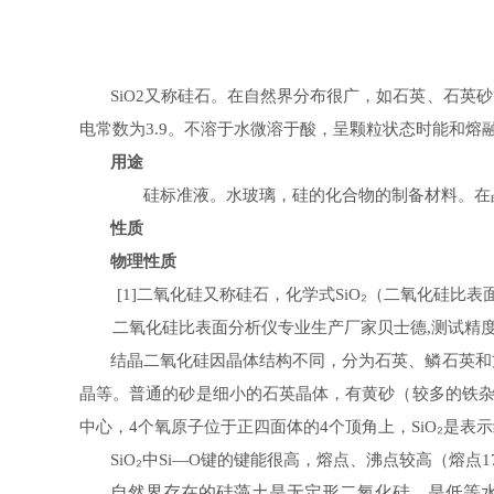
又称硅石。在自然界分布很广，如石英、石英砂
SiO2
电常数为
。不溶于水微溶于酸，呈颗粒状态时能和熔
3.9
用途
硅标准液。水玻璃，硅的化合物的制备材料。在晶
性质
物理性质
二氧化硅又称硅石，化学式
₂
（
二氧化硅比表
[1]
SiO
二氧化硅比表面分析仪专业生产厂家贝士德
测试精
,
结晶二氧化硅因晶体结构不同，分为石英、鳞石英和
晶等。普通的砂是细小的石英晶体，有黄砂
较多的铁
（
中心，
个氧原子位于正四面体的
个顶角上，
₂
是表示
4
4
SiO
₂
中
键的键能很高，熔点、沸点较高（熔点
SiO
Si—O
1
自然界存在的硅藻土是无定形二氧化硅，是低等