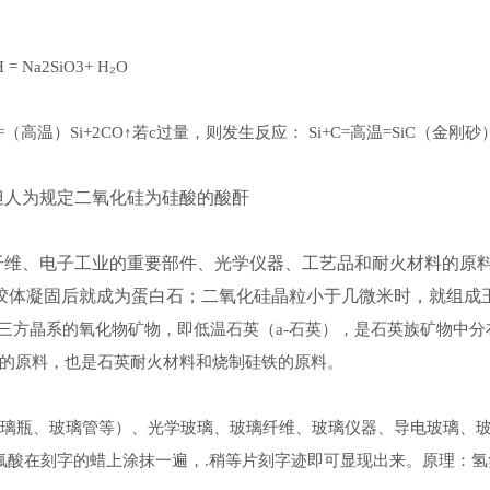
₂
 = Na2SiO3+ H
O
）
（高温）
↑若
过量，则发生反应：
高温
（金刚砂
=
Si+2CO
c
Si+C=
=SiC
但人为规定二氧化硅为硅酸的酸酐
纤维、电子工业的重要部件、光学仪器、工艺品和耐火材料的原
胶体凝固后就成为蛋白石；二氧化硅晶粒小于几微米时，就组成
三方晶系的氧化物矿物，即低温石英（
石英），是石英族矿物中分
a-
的原料，也是石英耐火材料和烧制硅铁的原料。
璃瓶、玻璃管等）、光学玻璃、玻璃纤维、玻璃仪器、导电玻璃、
氟酸在刻字的蜡上涂抹一遍，
稍等片刻字迹即可显现出来。原理：氢
.