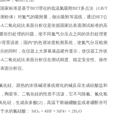
的国家标准是基于
理论的低温氮吸附
多点法（
BET
BET
GB/T
待测粉体）对氮气的吸附量，做出吸附等温线，通过
公
BET
二氧化硅比表面分析仪是依据国家比表面测试标准的高
-A
需要吹扫处理的问题，使不同氮气分压点之间的吹扫处理更
少背景误差；国内*的色谱浓度检测系统，使氮气分压检测
显示的同时，在仪器上大屏幕液晶硬件显示，使仪器工作状
二氧化硅比表面分析仪在测试精度、稳定安全性、操作
-A
比表面分析仪。
氟化硅。跟热的浓强碱溶液或熔化的碱反应生成硅酸盐和
维，陶瓷等。二氧化硅的性质不活泼，它不与除氟、氟化氢
氧化硅，生成杂多酸
，高温下熔融硼酸盐或者硼酐亦可
[2]
溶于水的氟硅酸：
₂
↑
₂
SiO
+ 4HF = SiF4
+ 2H
O