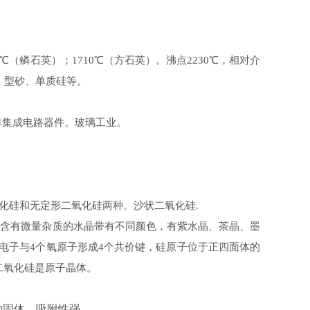
℃
（鳞石英）；
℃
（方石英）。沸点
℃
，相对介
1710
2230
、型砂、单质硅等。
作集成电路器件。玻璃工业。
化硅和无定形二氧化硅两种。沙状二氧化硅
.
若含有微量杂质的水晶带有不同颜色，有紫水晶、茶晶、墨
电子与
个氧原子形成
个共价键，硅原子位于正四面体的
4
4
二氧化硅是原子晶体。
的固体，吸附性强。