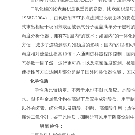
二氧化硅的比表面积是很重要的参数。比表面积是每
）。由氮吸附
多点法测定比表面积的要
19587-2004
BET
式求出相应于吸附剂表面被氮气分子覆盖满单分子层时
精度分析仪器，拥有
项国内*的技术；如国内*的一体
7
方便，减少了连续测试对准确度的影响；国内*的程控风
精度相对流量法提高
倍；六通阀进样器程序控制，国内
10
态参数一目了然，运行更可靠；以及液氮温度监测、检
便捷性等方面达到并部分超越了国外同类仪器性能，
3H-
化学性质
学性质比较稳定。不溶于水也不跟水反应。是酸性
水。跟多种金属氧化物在高温下反应生成硅酸盐。用于制
以外的卤素、卤化氢以及硫酸、硝酸、高氯酸作用（热
腐蚀二氧化硅，鉴于此性质，硼酸盐可以用于陶瓷烧制中
酸氧通性：