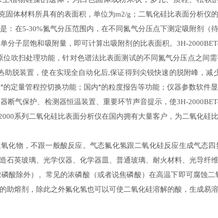
克固体材料所具有的表面积，单位为
；二氧化硅比表面分析仪
m2/g
点是：在
氮气分压范围内，在不同氮气分压点下测定吸附剂（
5-30%
的单分子层饱和吸附量，即可计算出吸附剂的比表面积。
3H-2000BET
化原位吹扫处理功能，针对色谱法比表面测试的不同氮气分压点之间
热助脱装置，使在实现全自动化后
保证得到尖锐快速的脱附峰，减
,
*的定量管程控切换功能；国内*的粒度报告等功能；仪器参数软件
测器断气保护、检测器恒温装置、重要环节声音提示，使
3H-2000BET
系列二氧化硅比表面分析仪在国内拥有大量客户，为二氧化硅
2000
氧化物，不跟一般酸反应。气态氟化氢跟二氧化硅反应生成气态四
造石英玻璃、光学仪器、化学器皿、普通玻璃、耐火材料、光导纤
浓磷酸除外）。常见的浓磷酸（或者说焦磷酸）在高温下即可腐蚀二
的助熔剂，除此之外氟化氢也可以可使二氧化硅溶解的酸，生成易