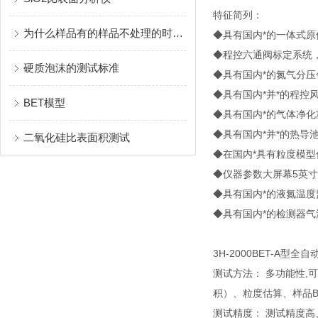
特征简列：
为什么样品有的样品不处理的时候比表面很大，处理后反而变小
◆具有国内*的一体式
◆程控六通阀标定系统
硬质泡沫的测试标准
◆具有国内*的氮气分压
◆具有国内*并*的程控
BET模型
◆具有国内*的气体净化
◆具有国内*并*的热导
二氧化硅比表面积测试
◆在国内*具有粒度模
◆仪器参数大屏幕5英寸
◆具有国内*的液氮温度
◆具有国内*的检测器
3H-2000BET-A型
测试方法： 多功能性,可
积）、粒度估算、样品B
测试精度： 测试精度高、