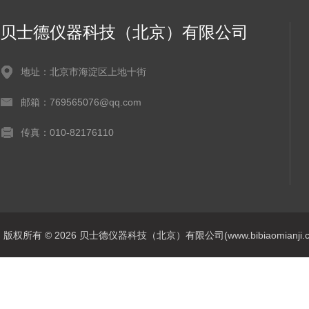
贝士德仪器科技（北京）有限公司
地址：北京市海淀区上地十街
邮箱：769565076@qq.com
传真：010-82176110
版权所有 © 2026 贝士德仪器科技（北京）有限公司(www.bibiaomianji.com.