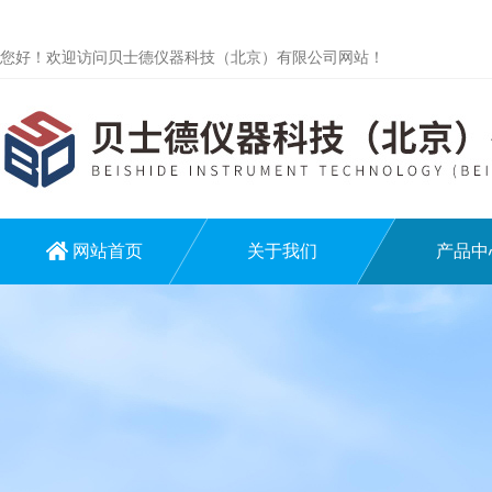
您好！欢迎访问贝士德仪器科技（北京）有限公司网站！
网站首页
关于我们
产品中