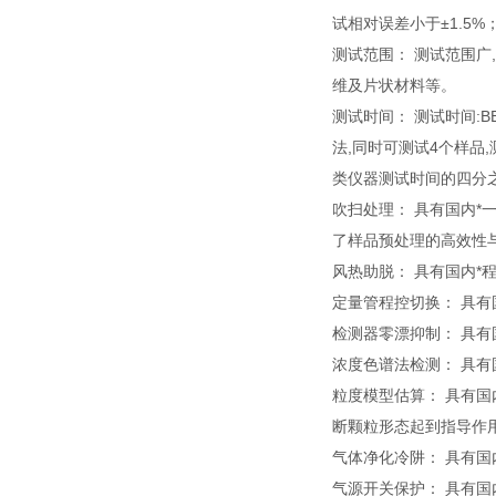
试相对误差小于±1.5%
测试范围： 测试范围广
维及片状材料等。
测试时间： 测试时间:
法,同时可测试4个样品
类仪器测试时间的四分
吹扫处理： 具有国内
了样品预处理的高效性
风热助脱： 具有国内
定量管程控切换： 具有
检测器零漂抑制： 具有
浓度色谱法检测： 具
粒度模型估算： 具有
断颗粒形态起到指导作
气体净化冷阱： 具有国
气源开关保护： 具有国