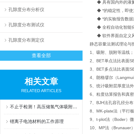
◆ 具有国内外的液氮
孔隙度分布分析仪
◆ *的稳定性，即使
◆ *的实验报告数据
孔隙度分布测试仪
◆ 全程自动化智能化
◆ 软件界面自定义
孔隙度分布测定仪
静态容量法测试理论与
1、吸附、脱附等温线；
查看全部
2、BET单点法比表面SB
3、BET多点法比表面S
4、朗格缪尔（Langmui
相关文章
5、统计吸附层厚度法外
RELATED ARTICLES
6、粒度估算报告和真
7、BJH法孔容孔径分布
不止于检测！高压储氢气体吸附分析仪，正在渗透哪些关键场景？
8、MK-plate法
9、t-plot法（Boder
锂离子电池材料的工作原理
10、MP法（Brunaue