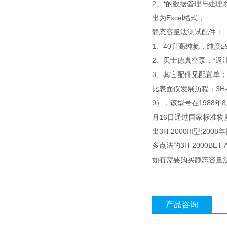
2、*的数据管理与处
出为Excel格式；
静态容量法测试配件：
1、40升高纯氮，纯度≥9
2、贝士德真空泵，*返油
3、其它配件见配置单；
比表面仪发展历程：3H-20
9），该型号在1988年
月16日通过国家标准物质研
出3H-2000III型;20
多点法的3H-2000BET-
如有需要购买静态容量法
产品咨询