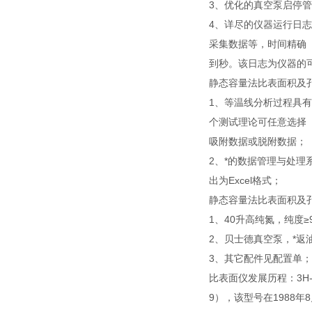
3、优化的真空泵启停
4、详尽的仪器运行日
采集数据等，时间精确
到秒。该日志为仪器的
静态容量法比表面积及
1、等温线分析过程具
个测试理论可任意选择
吸附数据或脱附数据；
2、*的数据管理与处
出为Excel格式；
静态容量法比表面积及
1、40升高纯氮，纯度≥9
2、贝士德真空泵，*返油
3、其它配件见配置单；
比表面仪发展历程：3H-20
9），该型号在1988年