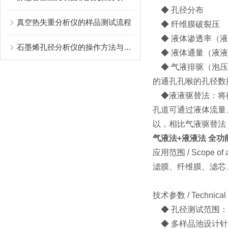
◆ 孔径分布
真空热失重分析仪的样品测试流程
◆ 纤维膜破裂压
◆ 液体渗透率（液
石墨烯孔径分析仪的操作方法与注意事项
◆ 液体通量（液液
◆ 气液排驱（泡压
的通孔孔喉的孔径数
◆液液驱替法：将待
孔道可通过液体流量、
以，相比气液驱替法
气液法+液液法 全
应用范围 / Scope of ap
滤膜、纤维膜、滤芯
技术参数 / Technical 
◆ 孔径测试范围：标准
◆ 多样品池设计针