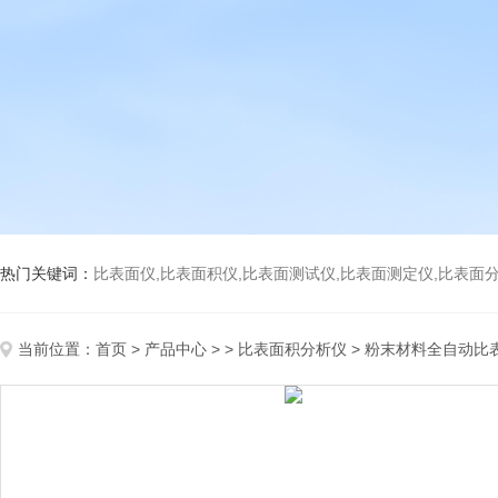
热门关键词：
比表面仪,比表面积仪,比表面测试仪,比表面测定仪,比表面分析仪,比表面
当前位置：
首页
>
产品中心
> >
比表面积分析仪
> 粉末材料全自动比