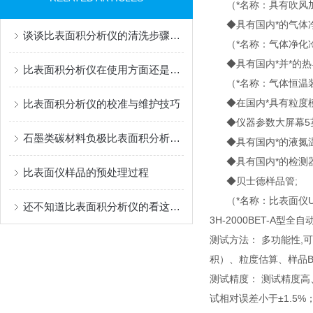
（*名称：具有吹风加热功能
◆具有国内*的气体净
谈谈比表面积分析仪的清洗步骤和注意事项
（*名称：气体净化冷阱及比
◆具有国内*并*的热
比表面积分析仪在使用方面还是有些要领的
（*名称：气体恒温装置及比
◆在国内*具有粒度模
比表面积分析仪的校准与维护技巧
◆仪器参数大屏幕5英
石墨类碳材料负极比表面积分析仪介绍
◆具有国内*的液氮
◆具有国内*的检测器
比表面仪样品的预处理过程
◆贝士德样品管;
（*名称：比表面仪U型样品
还不知道比表面积分析仪的看这里！
3H-2000BET-A型
测试方法： 多功能性,可
积）、粒度估算、样品B
测试精度： 测试精度高、
试相对误差小于±1.5%