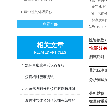
引起的转动
要完成上述
腐蚀性气体吸附仪
（d）气体
努森质量隙
查看全部
达到 1
0-3
性能参数 / P
相关文章
性能分
RELATED ARTICLES
测试功能
漂珠真密度测试仪器介绍
蒸汽压测
煤真相对密度测试
分析测试
水蒸气吸附分析仪在防腐防潮研究中的关键作用
分析站位
腐蚀性气体吸附仪其拥有怎样的优势呢？
微量称重