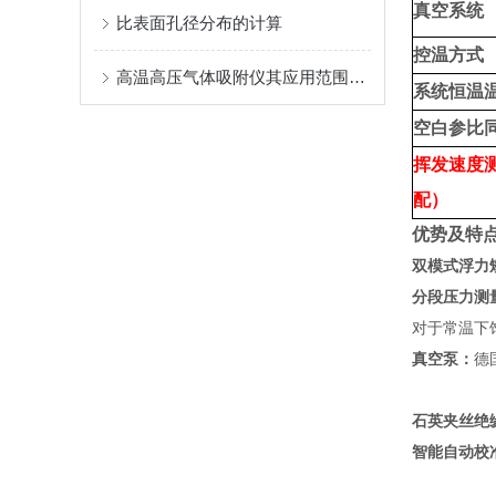
真空系统
比表面孔径分布的计算
控温方式
高温高压气体吸附仪其应用范围广泛，涵盖多个领域
系统恒温
空白参比
挥发速度
配）
优势及特点 / 
双模式浮力
分段压力测
对于常温下
真空泵：
德
石英夹丝绝
智能自动校