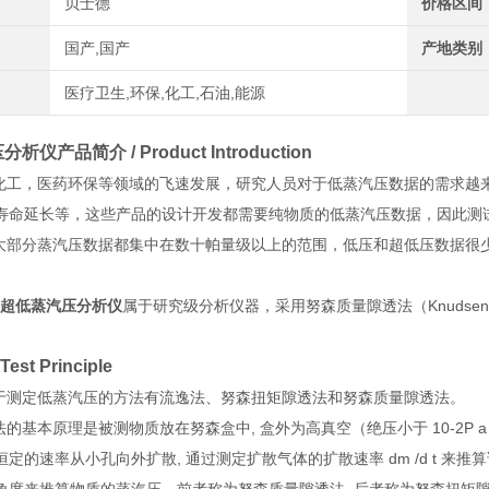
贝士德
价格区间
国产,国产
产地类别
医疗卫生,环保,化工,石油,能源
仪产品简介 / Product Introduction
工，医药环保等领域的飞速发展，研究人员对于低蒸汽压数据的需求越
寿命延长等，这些产品的设计开发都需要纯物质的低蒸汽压数据，因此测
部分蒸汽压数据都集中在数十帕量级以上的范围，低压和超低压数据很
超低蒸汽压分析仪
属于研究级分析仪器，采用努森质量隙透法（Knudsen effusi
est Principle
测定低蒸汽压的方法有流逸法、努森扭矩隙透法和努森质量隙透法。
基本原理是被测物质放在努森盒中, 盒外为高真空（绝压小于 10-2P a
定的速率从小孔向外扩散, 通过测定扩散气体的扩散速率 dm /d t 来