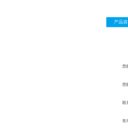
产品咨
您
您
联
常