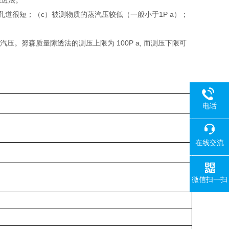
隙透法。
孔道很短；（c）被测物质的蒸汽压较低（一般小于1P a）；
。努森质量隙透法的测压上限为 100P a, 而测压下限可
电话
在线交流
微信扫一扫