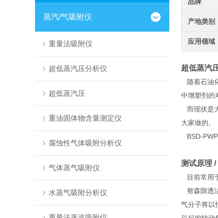
品牌
蒸汽/气吸附仪
产地类别
应用领域
重量法吸附仪
超低蒸汽压分析
超低蒸汽压分析仪
随着石油化
超低蒸汽压
中增塑剂的
而现状是大
重油固体物含量测定仪
大家做的。
BSD-PWP
腐蚀性气体吸附分析仪
测试原理 / T
气体蒸气吸附仪
目前常用于
努森隙透法的
水蒸气吸附分析仪
气分子将以恒
重量法蒸汽吸附仪