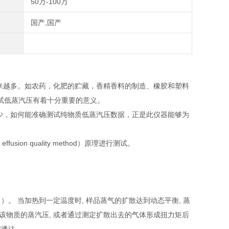
50万-100万
国产,国产
来越多。如农药，化肥的贮藏，香精香料的制造、橡胶和塑料
试低蒸汽压有着十分重要的意义。
少，如何能准确测试纯物质低蒸汽压数据，正是此仪器能够为
on quality method）
原理进行测试。
 ）。 当加热到一定温度时, 样品蒸气的扩散达到动态平衡, 蒸
推算该物质的蒸汽压, 或者通过测定扩散出去的气体形成扭力矩后