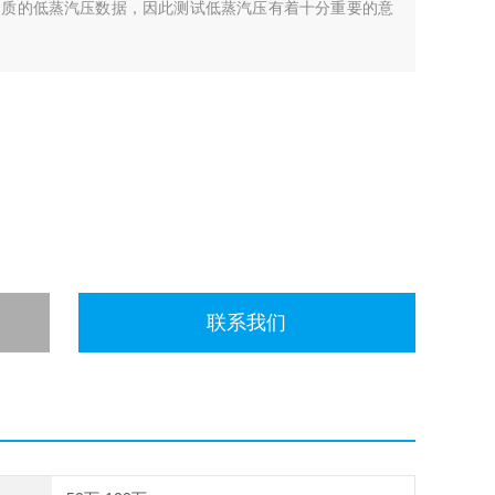
物质的低蒸汽压数据，因此测试低蒸汽压有着十分重要的意
数十帕量级以上的范围，低压和超低压数据很少，如何能准
器能够为大家做的。
联系我们