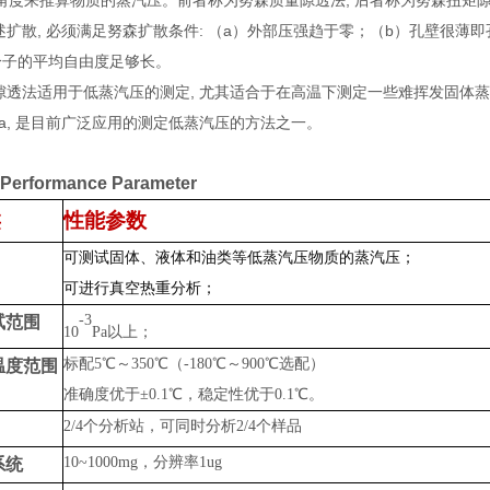
角度来推算物质的蒸汽压。前者称为努森质量隙透法, 后者称为努森扭矩
扩散, 必须满足努森扩散条件: （a）外部压强趋于零；（b）孔壁很薄即
分子的平均自由度足够长。
透法适用于低蒸汽压的测定, 尤其适合于在高温下测定一些难挥发固体蒸汽压
P a, 是目前广泛应用的测定低蒸汽压的方法之一。
erformance Parameter
类
性能参数
可测试固体、液体和油类等低蒸汽压物质的蒸汽压；
可进行真空热重分析；
-3
试范围
10
Pa
以上；
标配5℃
～
350℃（-180℃
～
900℃选配）
温度范围
准确度优于±0.1℃，稳定性优于0.1℃。
2/4
个分析站，可同时分析
2/4
个样品
10~1000mg，分辨率1u
g
系统