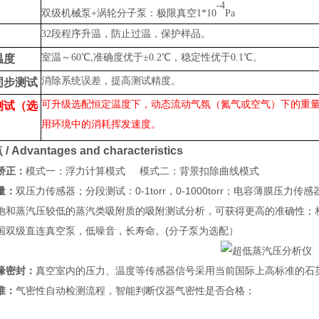
-4
双级机械泵
+
涡轮分子泵：极限真空
1*10
Pa
32
段程序升温，防止过温，保护样品。
室温～
6
0
℃,准确度优于±0.2℃，稳定性优于0.1℃。
温度
消除系统误差，提高测试精度。
同步测试
可升级选配恒定温度下，动态流动气氛（氮气或空气）下的重
测试（选
用环境中的消耗挥发速度。
Advantages and characteristics
矫正：
模式一：浮力计算模式 模式二：背景扣除曲线模式
量：
双压力传感器；分段测试：0-1torr，0-1000torr；
电容薄膜压力传感
饱和蒸汽压较低的蒸汽类吸附质的吸附测试分析，可获得更高的准确性；
国
双级直连真空泵，低噪音，长寿命。(分子泵为选配）
缘密封
：
真空室内的压力、温度等传感器信号采用当前国际
上高标准的石
准：
气密性自动检测流程，智能判断仪器气密性是否合格；