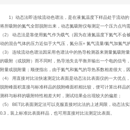
1）动态法即连续流动色谱法，是在液氮温度下样品处于流动
将所吸附的氮气全部脱附出来，动态氮吸附仪每测定一个压力点均
（2） 动态法是靠使用氦气作为载气（因为在液氮温度下氦气不会
动的混合气体的压力近似于大气压，氮分压= 氮气流量/氦气加氮气
（3） 连续流动色谱法因采用色谱法中的热导检测器来测量氮吸附
的吸附（或脱附）而不同时，热导池失去平衡并输出一个电的信号
附量或脱附量；顺便指出，由于氦气和氮气的导热系数相差很大，因
（4） 用直接对比法快速测定比表面是动态法比表面仪的一大优点，
脱附峰面积直接与标准样品的脱附峰面积相比较，便可计算出样品
测样与标样的吸附特性相差大时，测试结果会出现较大的偏差；
（5） BET比表面测定法可以克服直接对比法的上述局限，动态法实
0.3，装上标准比表面样品，也可用直接对比法测定比表面。