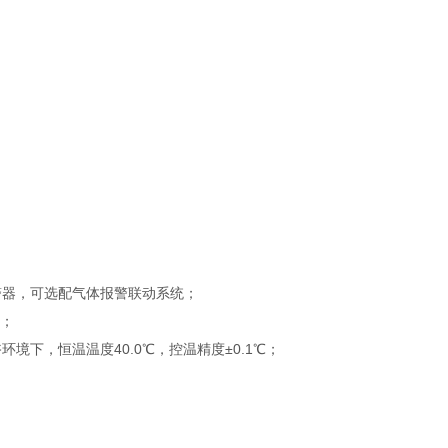
警器，可选配气体报警联动系统；
S；
下，恒温温度40.0℃，控温精度±0.1℃；