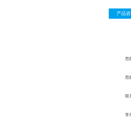
产品咨
您
您
联
常