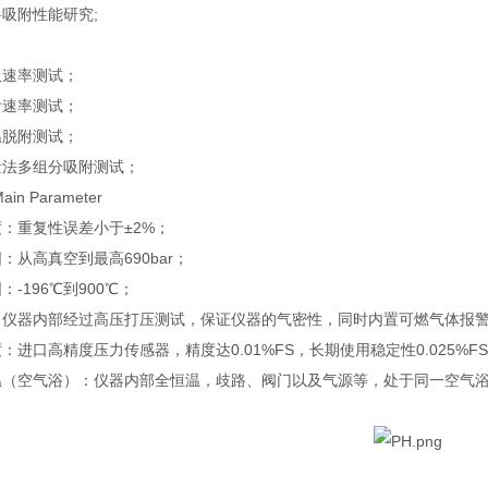
料吸附性能研究;
吸速率测试；
附速率测试；
温脱附测试；
量法多组分吸附测试；
in Parameter
度：重复性误差小于±2%；
围：从高真空到最高690bar；
：-196℃到900℃；
：仪器内部经过高压打压测试，保证仪器的气密性，同时内置可燃气体报
：进口高精度压力传感器，精度达0.01%FS，长期使用稳定性0.025%F
温（空气浴）：仪器内部全恒温，歧路、阀门以及气源等，处于同一空气浴环境