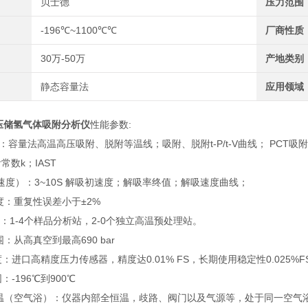
贝士德
压力范围
-196℃~1100℃℃
厂商性质
30万-50万
产地类别
静态容量法
应用领域
压储氢气体吸附分析仪
性能参数:
：容量法高温高压吸附、脱附等温线；吸附、脱附t-P/t-V曲线； PCT吸附、脱附
常数k；IAST
速度）：3~10S 解吸初速度；解吸率终值；解吸速度曲线；
度：重复性误差小于±2%
站：1-4个样品分析站，2-0个独立高温预处理站。
：从高真空到最高690 bar
：进口高精度压力传感器，精度达0.01% FS，长期使用稳定性0.025%F
：-196℃到900℃
温（空气浴）：仪器内部全恒温，歧路、阀门以及气源等，处于同一空气浴环境