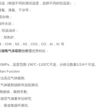
恒温（根据不同的测试温度，选择不同的恒温源）：
液氮、液氩、干冰等；
混合物；
循环水浴；
℃：恒温油浴；
0℃：加热炉。
：CH4，N2，H2，CO2，CO，Ar，Kr 等
压储氢气体吸附分析仪
优势特征：
20MPa，温度范围-196℃~1100℃可选，分析位数量1/2/4个可选。
in Function
量法高压气体吸附;
压气体吸附脱附等温线测试;
脱附曲线，吸附常数;
、煤层气储量评估研究;
T、吸放氢循环测试;