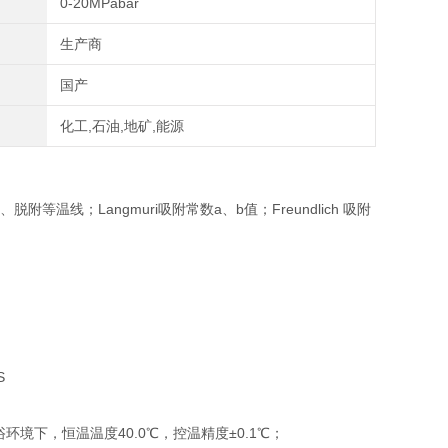
0-20MPabar
生产商
国产
化工,石油,地矿,能源
等温线；Langmuri吸附常数a、b值；Freundlich 吸附
S
下，恒温温度40.0℃，控温精度±0.1℃；