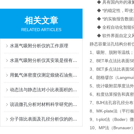
◆ 具有国内外的液氮
◆ *的稳定性，即使
相关文章
◆ *的实验报告数据
◆ 全程自动化智能化
RELATED ARTICLES
◆ 软件界面自定义
静态容量法孔结构分析
水蒸气吸附分析仪的工作原理
1、吸附、脱附等温线；
水蒸气吸附分析仪其安装是很有讲究的
2、BET单点法比表面SB
3、BET多点法比表面S
用氦气体密度仪测定煅烧石油焦真密度的标准方法
4、朗格缪尔（Langmui
5、统计吸附层厚度法外
动态法与静态法对小比表面积的样品测试精度分析
6、粒度估算报告和真
7、BJH法孔容孔径分布
说说微孔分析对材料科学研究的重大意义
8、MK-plate法
分子筛比表面及孔径分析仪的的专业厂家——贝士德仪器
9、t-plot法（Boder
10、MP法（Brunaue