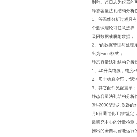
到秒。该日志为仪器的
静态容量法孔结构分析
1、等温线分析过程具
个测试理论可任意选择
吸附数据或脱附数据；
2、*的数据管理与处
出为Excel格式；
静态容量法孔结构分析
1、40升高纯氮，纯度≥9
2、贝士德真空泵，*返油
3、其它配件见配置单；
静态容量法孔结构分析
3H-2000型系列仪器的z
月5日通过化工部*鉴定，
质研究中心的计量检测，证书编
推出的全自动智能运行的3H-