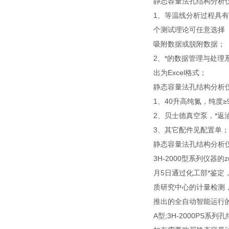
静态容量法孔结构分析
1、等温线分析过程具
个测试理论可任意选择
吸附数据或脱附数据；
2、*的数据管理与处
出为Excel格式；
静态容量法孔结构分析
1、40升高纯氮，纯度≥9
2、贝士德真空泵，*返油
3、其它配件见配置单；
静态容量法孔结构分析
3H-2000型系列仪器的z
月5日通过化工部*鉴定，
质研究中心的计量检测，证书编
推出的全自动智能运行的3H-
A型;3H-2000PS