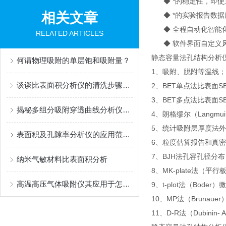
◆ *的稳定性，即使
相关文章
◆ *的实验报告数据
◆ 全程自动化智能化
RELATED ARTICLES
◆ 软件界面自定义
静态容量法孔结构分析
何谓物理吸附的单层饱和吸附量？
1、吸附、脱附等温线；
谈谈比表面积分析仪的清洗步骤和注意事项
2、BET单点法比表面SB
3、BET多点法比表面S
揭秘多组分吸附穿透曲线分析仪：关键部件全解析
4、朗格缪尔（Langmui
5、统计吸附层厚度法外
表面积及孔隙率分析仪的应用范围及注意事项
6、粒度估算报告和真
7、BJH法孔容孔径分布
纳米气敏材料比表面积分析
8、MK-plate法
高温高压气体吸附仪其应用于怎样的领域呢？
9、t-plot法（Boder
10、MP法（Brunaue
11、D-R法（Dubinin-