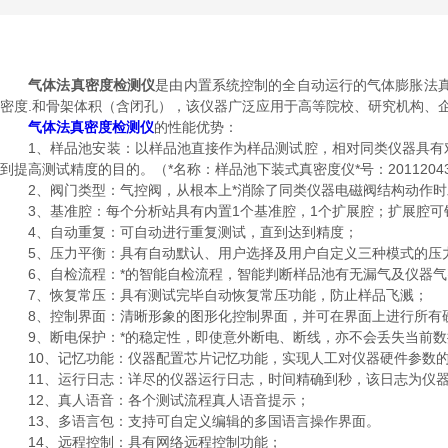
气体法真密度检测仪
是由内置系统控制的全自动运行的气体膨胀法
密度.和骨架体积（含闭孔），该仪器广泛应用于高等院校、研究机构、
气体法真密度检测仪
的性能优势：
1、样品池安装：以样品池直接作为样品测试腔，相对同类仪器具有对
到提高测试精度的目的。（*名称：样品池下装式真密度仪*号：201120436
2、阀门类型：气控阀，从根本上*消除了同类仪器电磁阀结构动作时发热引
3、基准腔：每个分析站具有内置1个基准腔，1个扩展腔；扩展腔可
4、自动重复：可自动进行重复测试，直到达到精度；
5、压力平衡：具有自动默认、用户选择及用户自定义三种模式的压
6、自检流程：*的智能自检流程，智能判断样品池有无漏气及仪器气
7、恢复常压：具有测试完毕自动恢复常压功能，防止样品飞溅；
8、控制界面：清晰形象的图形化控制界面，并可在界面上进行所有
9、断电保护：*的稳定性，即使意外断电、断线，亦不会丢失当前数
10、记忆功能：仪器配置芯片记忆功能，实现人工对仪器硬件参数
11、运行日志：详尽的仪器运行日志，时间精确到秒，该日志为仪器
12、真人语音：各个测试流程真人语音提示；
13、多语言包：支持可自定义编辑的多国语言操作界面。
14、远程控制：具有网络远程控制功能；