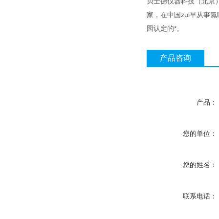
贝士德仪器科技（北京
家，在中国zui早从事
园认定的*。
产品咨询
产品：
您的单位：
您的姓名：
联系电话：