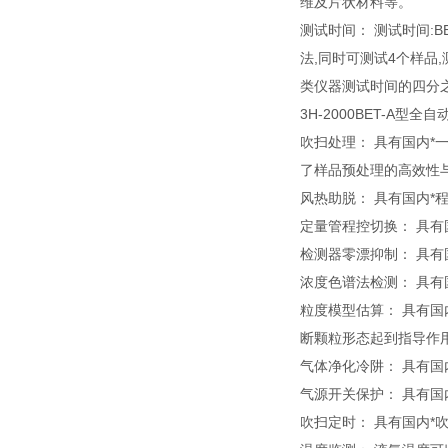
维及片状材料等。
测试时间： 测试时间:
法,同时可测试4个样品
类仪器测试时间的四分
3H-2000BET-A
吹扫处理： 具有国内
了样品预处理的高效性
风热助脱： 具有国内
定量管程控切换： 具有
检测器零漂抑制： 具有
浓度色谱法检测： 具
粒度模型估算： 具有
断颗粒形态起到指导作
气体净化冷阱： 具有国
气源开关保护： 具有国
吹扫定时： 具有国内