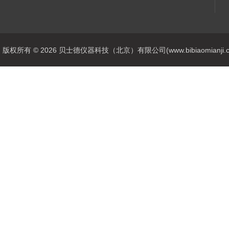
版权所有 © 2026 贝士德仪器科技（北京）有限公司(www.bibiaomianji.com.