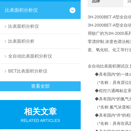
品牌
比表面积分析仪
3H-2000BET-A
3H-2000BET-
比表面积分析仪
用较广的为3H-2000
比表面积分析
零漂抑制.浓度色谱法
瓷、氧化铝、化工等行
全自动比表面积分析仪
全自动比表面积测试仪,
BET比表面积分析仪
◆具有国内*的一体式
（*名称：具有原位吹扫功能
查看全部
◆程控六通阀标定系统
◆具有国内*的氮气分压
（*名称:氮气浓度检测器 
相关文章
◆具有国内*并*的程
RELATED ARTICLES
（*名称：具有吹风加热功能