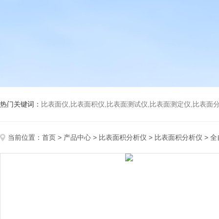
热门关键词：
比表面仪,比表面积仪,比表面测试仪,比表面测定仪,比表面分析仪,比表面
当前位置：
首页
>
产品中心
>
比表面积分析仪
>
比表面积分析仪
> 