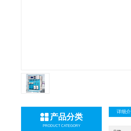
详细介
产品分类
PRODUCT CATEGORY