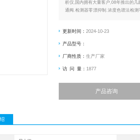
析仪,国内拥有大量客户,08年推出的几
通阀.检测器零漂抑制.浓度色谱法检
超越了进口比表面积分析仪.广泛应用
体材料的研发、生产、分析、监测环节
更新时间：
2024-10-23
产品型号：
厂商性质：
生产厂家
访 问 量：
1877
产品咨询
绍