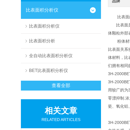
品牌
比表面积分析仪
比表面的
比表面是比
比表面积分析仪
体颗粒外部
比表面积分析
粉体材料越
比表面关系
全自动比表面积分析仪
体材料，比
们拥有相同
BET比表面积分析仪
3H-200
3H-200
查看全部
用较广的为3
零漂抑制.
瓷、氧化铝
相关文章
RELATED ARTICLES
3H-200