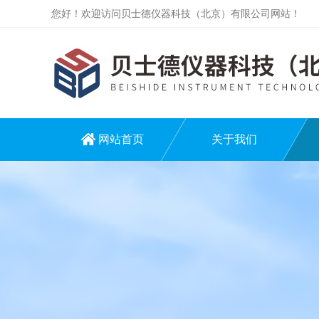
您好！欢迎访问贝士德仪器科技（北京）有限公司网站！
网站首页
关于我们