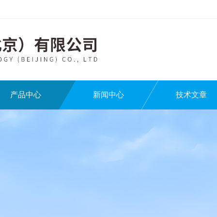
产品中心
新闻中心
技术文章