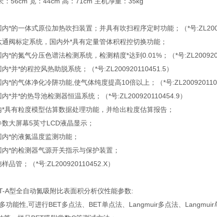
56cm 宽：44cm 高：71cm 主机净重：35kg
的一体式原位加热吹扫装置；并具有吹扫程序定时功能；（*号:ZL200920
阀标定系统，国内外*具有定量管体积程控切换功能；
的氮气分压色谱法检测系统，检测精度*达到0.01%；（*号:ZL20092011
并*的程控风热助脱系统；（*号:ZL200920110451.5）
的气体净化冷阱功能,使气体纯度提高10倍以上；（*号:ZL2009201104
并*的热导池检测器恒温系统；（*号:ZL200920110454.9）
具有粒度模型估算数据处理功能，并给出粒度估算报告；
大屏幕5英寸LCD液晶显示；
*的液氮温度监测功能；
*的检测器气源开关指示与保护装置；
；（*号:ZL200920110452.X）
0BET-A型全自动氮吸附比表面积分析仪性能参数:
多功能性,可进行BET多点法、BET单点法、Langmuir多点法、Lang