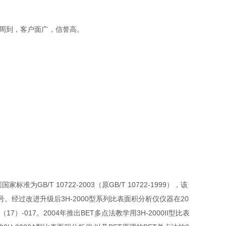
务周到，客户面广，信誉高。
为GB/T 10722-2003（原GB/T 10722-1999），该
号。经过改进升级后3H-2000型系列比表面积分析仪仪器在20
）-017。2004年推出BET多点法教学用3H-2000II型比表