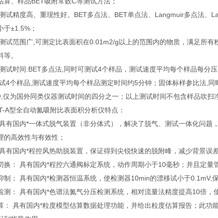
估算、样品BET吸附常数C等测试方法；
测试精度高、重现性好。BET多点法、BET单点法、Langmuir多点法、L
于±1.5%；
测试范围广,可测定比表面积在0.01m2/g以上的范围内的物质，满足所
料等。
测试时间:BET多点法,同时可测试4个样品，测试速度平均每个样品每分压点
测试4个样品,测试速度平均每个样品测定时间约5分钟；固体标样参比法,同
钟,仅为国外同类仪器测试时间的四分之一；以上测试时间不包含样品吹扫净
0BET-A型全自动氮吸附比表面积分析仪特点：
 具有国内*一体式脱气装置（非分体式），解决了脱气、测试一体化问题
理的高效性与有效性；
 具有国内*程控风热助脱装置，保证得到尖锐快速的脱附峰，减少背景误
切换： 具有国内*程控六通阀标定系统，动作周期小于10毫秒；并且定量
制： 具有国内*检测器恒温系统，使检测器10min的漂移试小于0.1mV
检测： 具有国内*色谱法氮气分压检测系统，相对流量法精度提高10倍
算： 具有国内*粒度模型估算数据处理功能，并给出粒度估算报告；此功