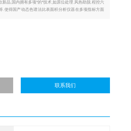
款新品,国内拥有多项*的*技术,如原位处理.风热助脱.程控六
测等.使得国产动态色谱法比表面积分析仪器在多项指标方面
于石墨、电池、稀土、陶瓷、氧化铝、化工等行业及高校粉
。
联系我们