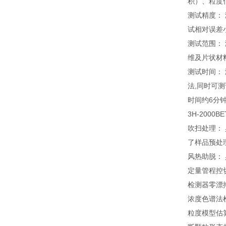
积）、粒度
测试精度： 
试相对误差小
测试范围： 
维及片状材
测试时间： 
法,同时可
时间约6分
3H-200
吹扫处理：
了样品预处
风热助脱：
定量管程控
检测器零漂抑
浓度色谱法
粒度模型估