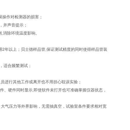
电误操作对检测器的损害；
源，并声音提示；
测,消除环境温度影响。
使用2年以上；贝士德样品管,保证测试精度的同时使得样品管装
，适合频繁测试；
人员进行其他工作或离开也不用担心耽误实验；
数软件、硬件同时显示,即使软件未打开也可准确掌握仪器状态，
、大气压力等外界影响，无需抽真空，试验室条件要求相对宽