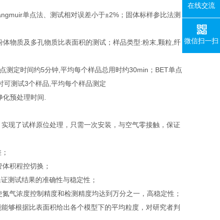
在线交流
angmuir单点法、测试相对误差小于±2%；固体标样参比法测
微信扫一扫
有粉体物质及多孔物质比表面积的测试；样品类型:粉末,颗粒,纤
测定时间约5分钟,平均每个样品总用时约30min；BET单点
时可测试3个样品,平均每个样品测定
化预处理时间.
，实现了试样原位处理，只需一次安装，与空气零接触，保证
差；
管体积程控切换；
,保证测试结果的准确性与稳定性；
，使氮气浓度控制精度和检测精度均达到万分之一，高稳定性；
能能够根据比表面积给出各个模型下的平均粒度，对研究者判