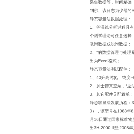
采集数据等，时间精确
到秒。该日志为仪器的
静态容量法数据处理：
1、等温线分析过程具
个测试理论可任意选择
吸附数据或脱附数据；
2、*的数据管理与处
出为Excel格式；
静态容量法测试配件：
1、40升高纯氮，纯度≥9
2、贝士德真空泵，*返油
3、其它配件见配置单；
静态容量法发展历程：3H-2
9），该型号在1988年
月16日通过国家标准物质研
出3H-2000III型;20