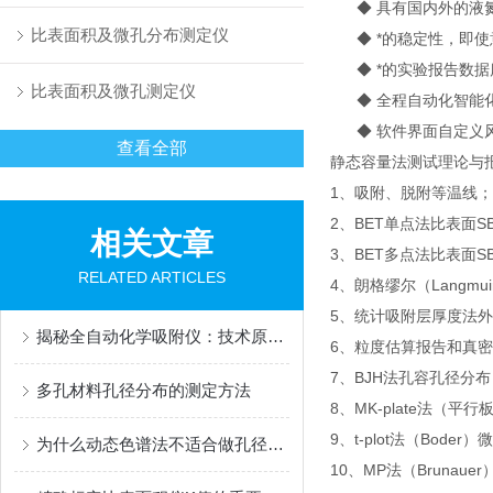
◆ 具有国内外的液氮
比表面积及微孔分布测定仪
◆ *的稳定性，即使
◆ *的实验报告数据
比表面积及微孔测定仪
◆ 全程自动化智能化
◆ 软件界面自定义
查看全部
静态容量法测试理论与
1、吸附、脱附等温线；
2、BET单点法比表面SB
相关文章
3、BET多点法比表面S
RELATED ARTICLES
4、朗格缪尔（Langmui
5、统计吸附层厚度法外
揭秘全自动化学吸附仪：技术原理与应用实践
6、粒度估算报告和真
7、BJH法孔容孔径分布
多孔材料孔径分布的测定方法
8、MK-plate法
9、t-plot法（Boder
为什么动态色谱法不适合做孔径测试分析？
10、MP法（Brunaue