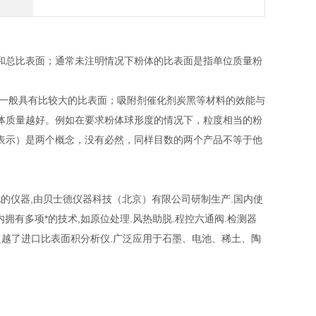
总比表面；通常未注明情况下粉体的比表面是指单位质量粉
般具有比较大的比表面；吸附剂催化剂炭黑等材料的效能与
体质量越好。例如在要求粉体球形度的情况下，粒度相当的粉
表示）是两个概念，没有必然，同样目数的两个产品不等于他
动化的仪器,由贝士德仪器科技（北京）有限公司研制生产.国内使
内拥有多项*的技术,如原位处理.风热助脱.程控六通阀.检测器
超越了进口比表面积分析仪.广泛应用于石墨、电池、稀土、陶