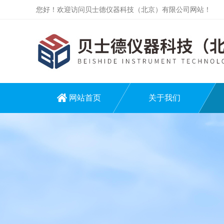
您好！欢迎访问贝士德仪器科技（北京）有限公司网站！
网站首页
关于我们