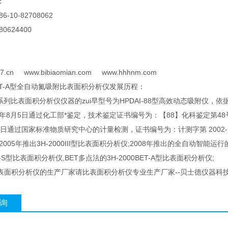
：
-10-82708062
80624400
t17.cn www.bibiaomian.com www.hhhnm.com
0BET-A型全自动氮吸附比表面积分析仪发展历程：
型系列比表面积分析仪仪器的zui早型号为HPDAI-88型高效动态吸附仪，依据国家标准
8年8月5日通过化工部*鉴定，技术鉴定证书编号为：【88】化科鉴定第48
16日通过国家标准物质研究中心的计量检测，证书编号为：计测字第 2002-（17
2005年推出3H-2000III型比表面积分析仪;2008年推出的全自动智能运行
ET-S型比表面积分析仪,BET多点法的3H-2000BET-A型比表面积分析仪;
表面积分析仪的生产厂家请比表面积分析仪专业生产厂家--贝士德仪器科
询