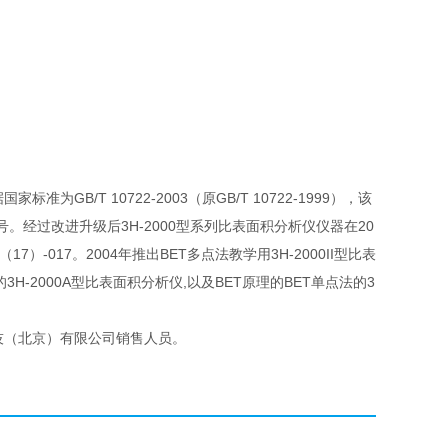
为GB/T 10722-2003（原GB/T 10722-1999），该
号。经过改进升级后3H-2000型系列比表面积分析仪仪器在20
）-017。2004年推出BET多点法教学用3H-2000II型比表
的3H-2000A型比表面积分析仪,以及BET原理的BET单点法的3
技（北京）有限公司销售人员。