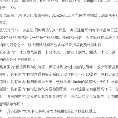
测试精度高、重现性好。BET多点法、BET单点法、Langmuir多点法、L
于±1.5%；
测试范围广,可测定比表面积在0.01m2/g以上的范围内的物质，满足所
料等。
测试时间:BET多点法,同时可测试4个样品，测试速度平均每个样品每分压点
测试4个样品,测试速度平均每个样品测定时间约5分钟；固体标样参比法,同
时间的四分之一；以上测试时间不包含样品吹扫净化预处理时间.
 具有国内*一体式脱气装置（非分体式），解决了脱气、测试一体化问题
理的高效性与有效性；
 具有国内*程控风热助脱装置，保证得到尖锐快速的脱附峰，减少背景误
切换： 具有国内*程控六通阀标定系统，动作周期小于10毫秒；并且定量
制： 具有国内*检测器恒温系统，使检测器10min的漂移试小于0.1mV
检测： 具有国内*色谱法氮气分压检测系统，相对流量法精度提高10倍
算： 具有国内*粒度模型估算数据处理功能，并给出粒度估算报告；此功
起到指导作用；
阱： 具有国内*气体净化冷阱,使气体纯度提高1个数量级以上；