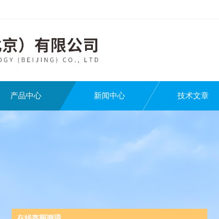
产品中心
新闻中心
技术文章