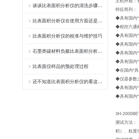
主机外观：长：
谈谈比表面积分析仪的清洗步骤和注意事项
特征简列：
◆具有国内
比表面积分析仪在使用方面还是有些要领的
◆程控六通
◆具有国内*
比表面积分析仪的校准与维护技巧
◆具有国内
石墨类碳材料负极比表面积分析仪介绍
◆具有国内
◆具有国内
比表面仪样品的预处理过程
◆在国内*
◆仪器参数
还不知道比表面积分析仪的看这里！
◆具有国内
◆具有国内
3H-200
测试方法： 
积）、粒度