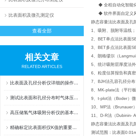
◆ 全程自动化智能化
◆ 软件界面自定义
比表面积及微孔测定仪
静态容量法比表面及孔
1、吸附、脱附等温线；
查看全部
2、BET单点法比表面SB
3、BET多点法比表面S
相关文章
4、朗格缪尔（Langmui
5、统计吸附层厚度法外
RELATED ARTICLES
6、粒度估算报告和真
7、BJH法孔容孔径分布
比表面及孔径分析仪详细的操作流程如下
8、MK-plate法
测试比表面和孔径分布时气体压力、分压、相对压力有何差别？
9、t-plot法（Boder
10、MP法（Brunaue
高压储氢气体吸附分析仪的基本操作步骤如下
11、D-R法（Dubinin-
静态容量法比表面及孔
精确标定比表面积仪K值的重要性与方法解析
测试范围：比表面0.01