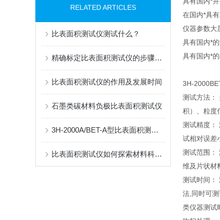
具有国内*
RELATED ARTICLES
在国内*具
仪器参数大
比表面积测试仪测试什么？
具有国内*
具有国内*
精确标定比表面积测试仪的步骤方法
比表面积测试仪的作用及发展时间
3H-200
测试方法： 
石墨类碳材料负极比表面积测试仪
积）、粒度
测试精度： 
3H-2000A/BET-A型比表面积测试仪优势特征详解
试相对误差小
测试范围： 
比表面积测试仪如何探索材料科学？
维及片状材
测试时间： 
法,同时可
类仪器测试