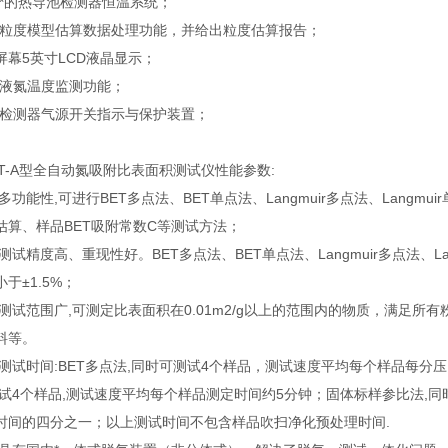
并*的热导池检测器恒温系统；
有粒度模型估算数据处理功能，并给出粒度估算报告；
屏幕5英寸LCD液晶显示；
的液氮温度监测功能；
的检测器气源开关指示与保护装置；
0BET-A型全自动氮吸附比表面积测试仪性能参数:
多功能性,可进行BET多点法、BET单点法、Langmuir多点法、Lang
估算、样品BET吸附常数C等测试方法；
测试精度高、重现性好。BET多点法、BET单点法、Langmuir多点法、L
于±1.5%；
测试范围广,可测定比表面积在0.01m2/g以上的范围内的物质，满足所
料等。
测试时间:BET多点法,同时可测试4个样品，测试速度平均每个样品每分压点
测试4个样品,测试速度平均每个样品测定时间约5分钟；固体标样参比法,同
时间的四分之一；以上测试时间不包含样品吹扫净化预处理时间.