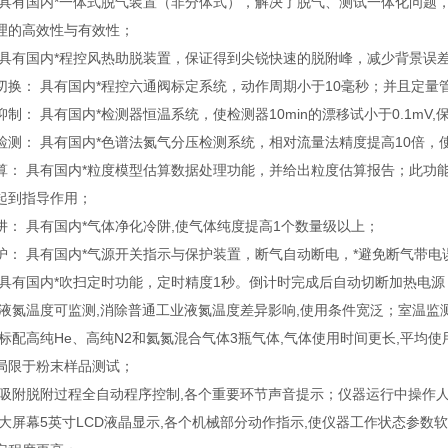
 具有国内*一体式脱气装置（非分体式），解决了脱气、测试一体化问题
理的高效性与有效性；
 具有国内*程控风热助脱装置，保证得到尖锐快速的脱附峰，减少背景误
切换： 具有国内*程控六通阀标定系统，动作周期小于10毫秒；并且定量
制： 具有国内*检测器恒温系统，使检测器10min的漂移试小于0.1mV
检测： 具有国内*色谱法氮气分压检测系统，相对流量法精度提高10倍
算： 具有国内*粒度模型估算数据处理功能，并给出粒度估算报告；此功
起到指导作用；
阱： 具有国内*气体净化冷阱,使气体纯度提高1个数量级以上；
护： 具有国内*气源开关指示与保护装置，断气自动断电，*避免断气带
 具有国内*吹扫定时功能，定时精度1秒。倒计时完成后自动切断加热电
 液氮温度可监测,消除普通工业液氮温度差异影响,使用条件宽泛；室温监
 标配高纯He、高纯N2和氦氮混合气体3瓶气体,气体使用时间更长,平均
局限于粉末样品测试；
 吸附脱附过程全自动程序控制,各个重要环节声音提示；仪器运行中操作
 大屏幕5英寸LCD液晶显示,各个机械部分动作指示,使仪器工作状态参