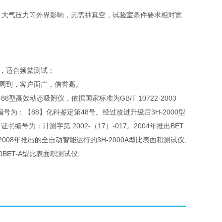
、大气压力等外界影响，无需抽真空，试验室条件要求相对宽
，适合频繁测试；
务周到，客户面广，信誉高。
8型高效动态吸附仪，依据国家标准为GB/T 10722-2003
书编号为：【88】化科鉴定第48号。经过改进升级后3H-2000型
号为：计测字第 2002-（17）-017。2004年推出BET
仪;2008年推出的全自动智能运行的3H-2000A型比表面积测试仪,
00BET-A型比表面积测试仪;