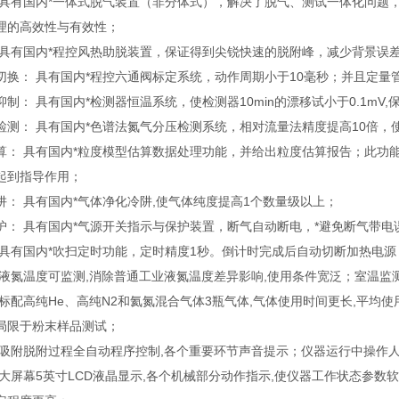
 具有国内*一体式脱气装置（非分体式），解决了脱气、测试一体化问题
理的高效性与有效性；
 具有国内*程控风热助脱装置，保证得到尖锐快速的脱附峰，减少背景误
切换： 具有国内*程控六通阀标定系统，动作周期小于10毫秒；并且定量
制： 具有国内*检测器恒温系统，使检测器10min的漂移试小于0.1mV
检测： 具有国内*色谱法氮气分压检测系统，相对流量法精度提高10倍
算： 具有国内*粒度模型估算数据处理功能，并给出粒度估算报告；此功
起到指导作用；
阱： 具有国内*气体净化冷阱,使气体纯度提高1个数量级以上；
护： 具有国内*气源开关指示与保护装置，断气自动断电，*避免断气带
 具有国内*吹扫定时功能，定时精度1秒。倒计时完成后自动切断加热电
 液氮温度可监测,消除普通工业液氮温度差异影响,使用条件宽泛；室温监
 标配高纯He、高纯N2和氦氮混合气体3瓶气体,气体使用时间更长,平均
局限于粉末样品测试；
 吸附脱附过程全自动程序控制,各个重要环节声音提示；仪器运行中操作
 大屏幕5英寸LCD液晶显示,各个机械部分动作指示,使仪器工作状态参