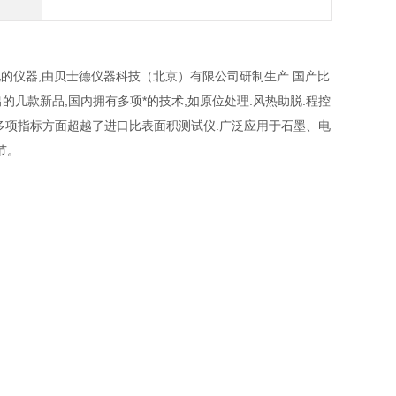
动化的仪器,由贝士德仪器科技（北京）有限公司研制生产.国产比
出的几款新品,国内拥有多项*的技术,如原位处理.风热助脱.程控
多项指标方面超越了进口比表面积测试仪.广泛应用于石墨、电
节。