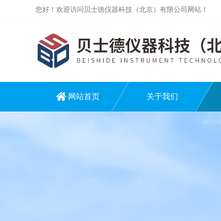
您好！欢迎访问贝士德仪器科技（北京）有限公司网站！
网站首页
关于我们