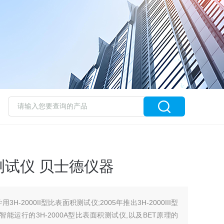
试仪 贝士德仪器
3H-2000II型比表面积测试仪;2005年推出3H-2000III型
智能运行的3H-2000A型比表面积测试仪,以及BET原理的