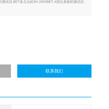
面积测试仪,BET多点法的3H-2000BET-A型比表面积测试仪;
联系我们