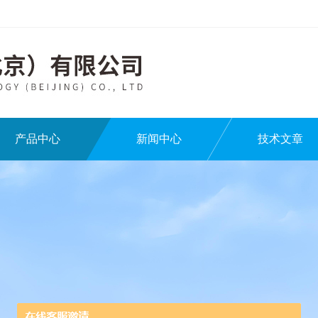
产品中心
新闻中心
技术文章