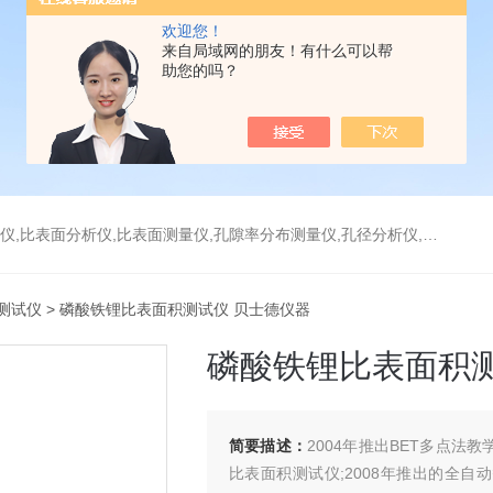
欢迎您！
来自局域网的朋友！有什么可以帮
助您的吗？
分析仪,比表面测量仪,孔隙率分布测量仪,孔径分析仪,孔径测试仪,孔结构分析仪
测试仪
> 磷酸铁锂比表面积测试仪 贝士德仪器
磷酸铁锂比表面积测
简要描述：
2004年推出BET多点法教学用
比表面积测试仪;2008年推出的全自动