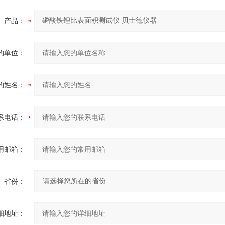
产品：
的单位：
的姓名：
系电话：
用邮箱：
省份：
细地址：