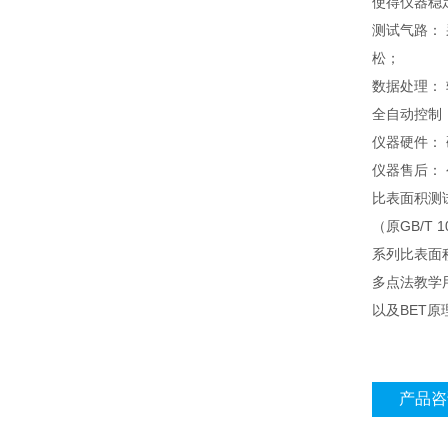
使得仪器稳
测试气路：
松；
数据处理：
全自动控制
仪器硬件：
仪器售后：
比表面积测试
（原GB/T
系列比表面积
多点法教学用3
以及BET原理
产品咨