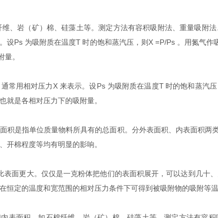
纤维、岩
（
矿
）
棉、硅藻土等。测定方法有容积吸附法、重量吸附法
。设
Ps
为吸附质在温度
T
时的饱和蒸汽压，则
X =P/Ps
。用氮气作
附量。
通常用相对压力
X
来表示。设
Ps
为吸附质在温度
T
时的饱和蒸汽压
也就是各相对压力下的吸附量。
积是指单位质量物料所具有的总面积。分外表面积、内表面积两
、开棉程度等均有明显的影响。
比表面更大。仅仅是一克粉体把他们的表面积展开，可以达到几十、
在恒定的温度和宽范围的相对压力条件下可得到被吸附物的吸附等
和内表面积，如石棉纤维、岩
（
矿
）
棉、硅藻土等。测定方法有容积