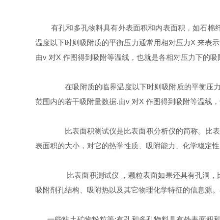
有孔和多孔物料具有外表面积和内表面积，如石棉
温度以下时则吸附质的平衡压力通常用相对压力
X
来表示
由
v
对
X
作图得到吸附等温线，也就是各相对压力下的吸
在吸附质的临界温度以下时则吸附质的平衡压力
范围内的若干吸附量数据
.
由
v
对
X
作图得到吸附等温线，
比表面积测试仪是比表面积分析仪的简称。比表面
表面积的大小，对它的热学性质、吸附能力、化学稳定性
比表面积测试仪
，颗粒表面如果还具有孔洞，
吸附剂孔结构、吸附热以及其它物理化学特征的信息源。
一些粘土矿物粉粒等
;
有孔和多孔物料具有外表面积