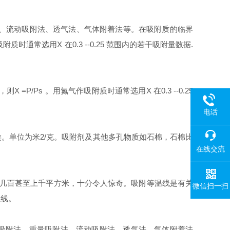
、流动吸附法、透气法、气体附着法等。在吸附质的临界
吸附质时通常选用
X
在
0.3 --0.25
范围内的若干吸附量数据
.
，则
X =P/Ps
。用氮气作吸附质时通常选用
X
在
0.3 --0.25
电话
类。单位为米
2/
克。吸附剂及其他多孔物质如石棉，石棉比
在线交流
几百甚至上千平方米，十分令人惊奇。吸附等温线是有关
微信扫一扫
温线。
吸附法、重量吸附法、流动吸附法、透气法、气体附着法