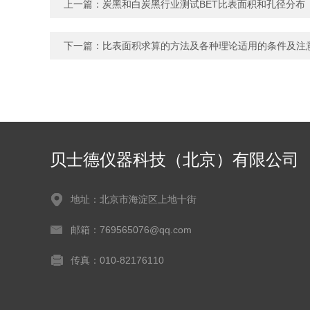
上一篇：
炭黑和白炭黑行业测试BET比表面积和孔径分布
下一篇：
比表面积求算的方法及各种理论适用的条件及注
贝士德仪器科技（北京）有限公司
地址：北京市海淀区上地十街
邮箱：769565076@qq.com
传真：010-82176110