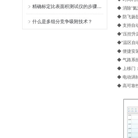
精确标定比表面积测试仪的步骤方法
◆ 消除“
◆ 防飞扬
什么是多组分竞争吸附技术？
◆ 支持自
◆“压控升
◆“温区自
◆ 便捷安
◆ 气路系
◆ 上移门
◆ 电动涡
◆ 高可靠