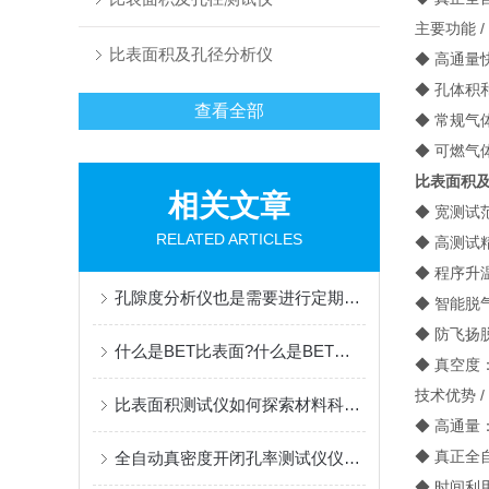
主要功能 / Ma
比表面积及孔径分析仪
◆ 高通量
◆ 孔体积
查看全部
◆ 常规气体吸
◆ 可燃气体
比表面积
相关文章
◆ 宽测试范围
RELATED ARTICLES
◆ 高测试
◆ 程序升温
孔隙度分析仪也是需要进行定期保养的
◆ 智能脱
◆ 防飞扬脱
什么是BET比表面?什么是BET方程？
◆ 真空度：
技术优势 / Te
比表面积测试仪如何探索材料科学？
◆ 高通量
◆ 真正全
全自动真密度开闭孔率测试仪仪器原理
◆ 时间利