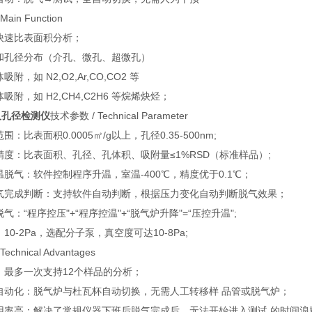
in Function
快速比表面积分析；
和孔径分布（介孔、微孔、超微孔）
附，如 N2,O2,Ar,CO,CO2 等
吸附，如 H2,CH4,C2H6 等烷烯炔烃；
及孔径检测仪
技术参数 / Technical Parameter
：比表面积0.0005㎡/g以上，孔径0.35-500nm;
精度：比表面积、孔径、孔体积、吸附量≤1%RSD（标准样品）;
脱气：软件控制程序升温，室温-400℃，精度优于0.1℃；
气完成判断：支持软件自动判断，根据压力变化自动判断脱气效果；
气：“程序控压"+“程序控温"+“脱气炉升降"=“压控升温";
10-2Pa，选配分子泵，真空度可达10-8Pa;
chnical Advantages
：最多一次支持12个样品的分析；
自动化：脱气炉与杜瓦杯自动切换，无需人工转移样 品管或脱气炉；
用率高：解决了常规仪器下班后脱气完成后，无法开始进入测试 的时间浪