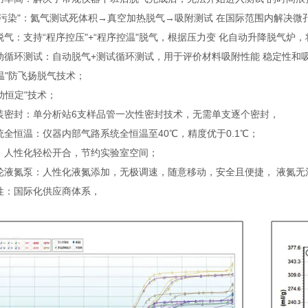
氦污染"：氦气测试死体积→真空加热脱气→吸附测试 在国际范围内解决
脱气：支持“程序控压"+“程序控温"脱气，根据压力变 化自动升降脱气炉
动循环测试：自动脱气+测试循环测试，用于评价材料吸附性能 稳定性和
温"防飞扬脱气技术；
动恒定"技术；
装密封：单分析站6支样品管一次性密封技术，无需单支逐个密封，
统全恒温：仪器内部气路系统全恒温至40℃，精度优于0.1℃；
：人性化轻松开合，节约实验室空间；
轮液氮泵：人性化液氮添加，无极调速，随意移动，安全且便捷， 液氮无
性：国际化供应商体系，