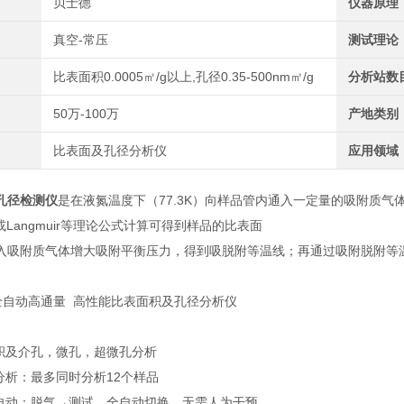
贝士德
仪器原理
真空-常压
测试理论
比表面积0.0005㎡/g以上,孔径0.35-500nm㎡/g
分析站数
50万-100万
产地类别
比表面及孔径分析仪
应用领域
孔径检测仪
是在液氮温度下（77.3K）向样品管内通入一定量的吸附质气体
或Langmuir等理论公式计算可得到
样品的比表面
入吸附质气体增大吸附平衡压力，得到吸脱附等温线；再通过吸附脱附等
0 全自动高通量 高性能比表面积及孔径分析仪
：
积及介孔，微孔，超微孔分析
分析：最多同时分析12个样品
自动：脱气→测试，全自动切换，无需人为干预