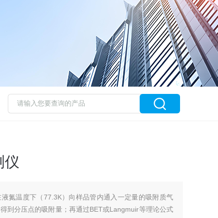
测仪
液氮温度下（77.3K）向样品管内通入一定量的吸附质气
得到分压点的吸附量；再通过BET或Langmuir等理论公式