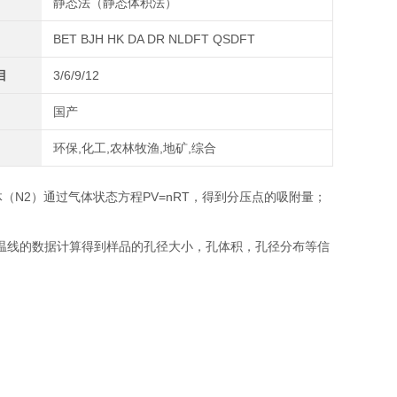
静态法（静态体积法）
BET BJH HK DA DR NLDFT QSDFT
目
3/6/9/12
国产
环保,化工,农林牧渔,地矿,综合
（N2）通过气体状态方程PV=nRT，得到分压点的吸附量；
温线的数据计算得到样品的孔径大小，孔体积，孔径分布等信