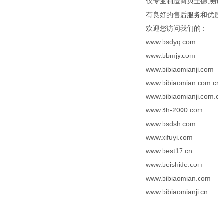
仪专业制造商贝士德,测
有良好的售后服务和优质
欢迎您访问我们的：
www.bsdyq.com
www.bbmjy.com
www.bibiaomianji.com
www.bibiaomian.com.c
www.bibiaomianji.com.
www.3h-2000.com
www.bsdsh.com
www.xifuyi.com
www.best17.cn
www.beishide.com
www.bibiaomian.com
www.bibiaomianji.cn