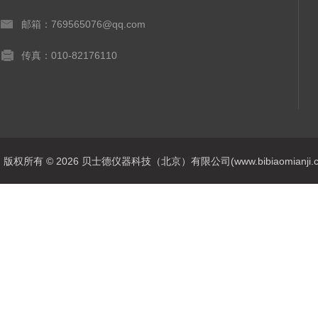
邮箱：769565076@qq.com
传真：010-82176110
版权所有 © 2026 贝士德仪器科技（北京）有限公司(www.bibiaomianji.com.