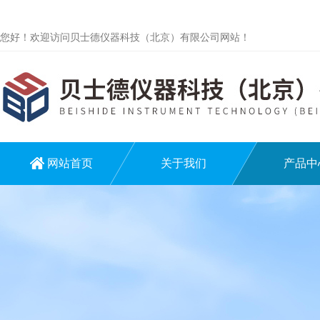
您好！欢迎访问贝士德仪器科技（北京）有限公司网站！
网站首页
关于我们
产品中