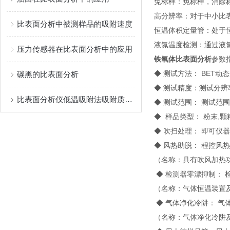
免标样：免标样，消除
高分辨率：对于中小比
比表面分析中被测样品的吸附速度
恒温体积定量管：处于
液氮温度检测：通过液
压力传感器在比表面分析中的应用
铁氧体比表面分析
参数指标
◆ 测试方法： BET
碳黑的比表面分析
◆ 测试精度：测试分辨
比表面分析仪低温吸附法吸附质气体的选择
◆ 测试范围： 测试范
◆ 样品类型： 粉末,
◆ 吹扫处理： 即可仪
◆ 风热助脱： 程控
（名称：具有吹风加热功能的比
◆ 检测器零漂抑制： 
（名称：气体恒温装置及比表面
◆ 气体净化冷阱： 气
（名称：气体净化冷阱及比表面