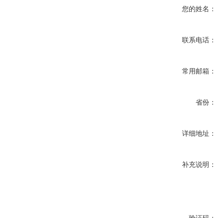
您的姓名：
联系电话：
常用邮箱：
省份：
详细地址：
补充说明：
验证码：