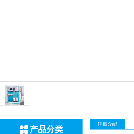
详细介绍
产品分类