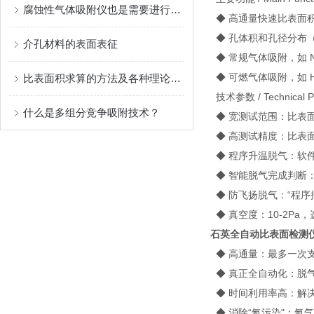
腐蚀性气体吸附仪也是需要进行维护及保养的
◆ 高通量快速比表面
◆ 孔体积和孔径分布
介孔材料的表面表征
◆ 常规气体吸附，如 N2,O
◆ 可燃气体吸附，如 H2
比表面积求算的方法及各种理论适用的条件及注意的问题
技术参数 / Technical P
什么是多组分竞争吸附技术？
◆ 宽测试范围：比表面积0.
◆ 高测试精度：比表面
◆ 程序升温脱气：软件
◆ 智能脱气完成判断
◆ 防飞扬脱气：“程序控压
◆ 真空度：10-2Pa，
石英全自动比表面检测
◆ 高通量：最多一次支
◆ 真正全自动化：脱
◆ 时间利用率高：解
◆ 消除“氦污染"：