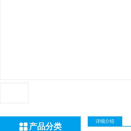
详细介绍
产品分类