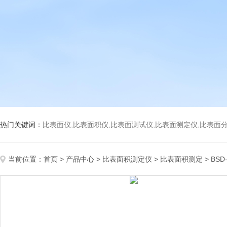
热门关键词：
比表面仪,比表面积仪,比表面测试仪,比表面测定仪,比表面分析仪,比表面
当前位置：
首页
>
产品中心
>
比表面积测定仪
>
比表面积测定
> BS