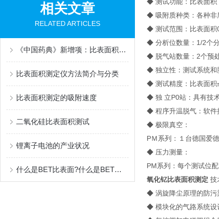
◆ 测试功能：比表面
相关文章
◆ 吸附质种类：各种非
RELATED ARTICLES
◆ 测试范围：比表面积0.0
◆ 分析位数量：1/2个
《中国药典》新增项：比表面积测定法， 固体密度测定法解决方案
◆ 脱气站数量：2个预
◆ 独立性：测试系统
比表面积测定仪方法简介与分类
◆ 测试精度：比表面积≤±
比表面积测定的吸附速度
◆ 独 立P0站：具有
◆ 程序升温脱气：软件控
二氧化硅比表面积测试
◆ 极限真空：
PＭ系列：１台德国爱德华
锂离子电池的产业状况
◆ 压力测量：
PM系列：每个测试位配多支0-
什么是BET比表面?什么是BET方程？
氧化钇比表面积测定
技术
◆ 涡旋降尘原理的防污
◆ 模块化的气路系统设