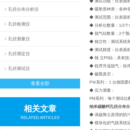
◆ 测试功能：比表面
孔径分布分析仪
◆ 吸附质种类：各种
◆ 测试范围：比表面积0.0
孔径检测仪
◆ 分析位数量：1/2
◆ 脱气站数量：2个
孔径测量仪
◆ 独立性：测试系统
◆ 测试精度：比表面积≤±
孔径测定仪
◆ 独 立P0站：具有
◆ 程序升温脱气：软件
孔径测试仪
◆ 极限真空：
PＭ系列：１台德国爱德
查看全部
◆ 压力测量：
PM系列：每个测试位配多支0
相关文章
纳米碳酸钙孔径分布分
◆ 涡旋降尘原理的防
RELATED ARTICLES
◆ 模块化的气路系统