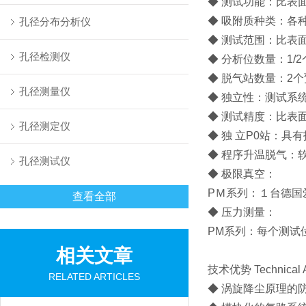
◆ 测试功能：比表
◆ 吸附质种类：各
孔径分布分析仪
◆ 测试范围：比表面积0
孔径检测仪
◆ 分析位数量：1/
◆ 脱气站数量：2
孔径测量仪
◆ 独立性：测试系
◆ 测试精度：比表面积
孔径测定仪
◆ 独 立P0站：具
◆ 程序升温脱气：软
孔径测试仪
◆ 极限真空：
PＭ系列：１台德国爱
查看全部
◆ 压力测量：
PM系列：每个测试位配多支
相关文章
技术优势 Technical A
RELATED ARTICLES
◆ 涡旋降尘原理的