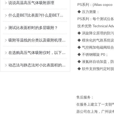
说说高温高压气体吸附原理
PS系列：(Atlas co
◆ 压力测量：
什么是BET比表面?什么是BET方程？
PS系列：每个测试位各1支 
技术优势 Technical Adv
测试比表面积时的多层吸附？
◆ 涡旋降尘原理的防
吸附等温线的分类以及吸附机理简析
◆ 模块化的气路系统
◆ 气控阀加电磁阀组
在选购高压气体吸附仪时，以下是一些考虑因素和指南
◆ 不锈钢螺旋 P0；
◆ 液氮杯自动加盖，
动态法与静态法对小比表面积的样品测试精度分析
◆ 软件支持预约定时
售后服务：
在服务上建立了一支朝
器公司在上海，广州设