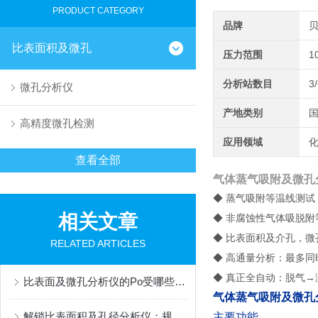
PRODUCT CATEGORY
品牌
比表面积及微孔
压力范围
1
分析站数目
3
微孔分析仪
产地类别
高精度微孔检测
应用领域
化
查看全部
气体蒸气吸附及微孔
◆ 蒸气吸附等温线测试
相关文章
◆ 非腐蚀性气体吸脱附等
◆ 比表面积及介孔，
RELATED ARTICLES
◆ 高通量分析：最多同
◆ 真正全自动：脱气
比表面及微孔分析仪的Po受哪些因素影响？
气体蒸气吸附及微孔
解锁比表面积及孔径分析仪：规范操作的核心步骤梳理
主要功能