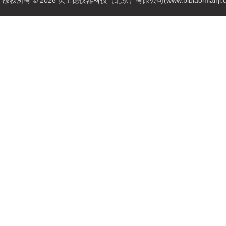
版权所有 © 2026 贝士德仪器科技（北京）有限公司(www.bibiaomianji.com.