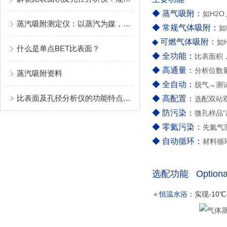
◆ 蒸气吸附：
如H2
蒸汽吸附测定仪：以蒸汽为媒，解码材料吸附行为的核心密码
◆ 常规气体吸附：
如
◆ 可燃气体吸附：
如
什么是单点BET比表面？
◆ 全功能：
比表面积
◆ 高通量：
分析位数量3
蒸汽吸附资料
◆ 全自动：
脱气→测
比表面及孔径分析仪的功能特点具体如下！
◆ 高配置：
选配双站
◆ 防污染：
微孔样品“
◆ 零氦污染：
先氦气
◆ 自动循环：
材料循
选配功能 Optional 
＋恒温水浴：
实现-10