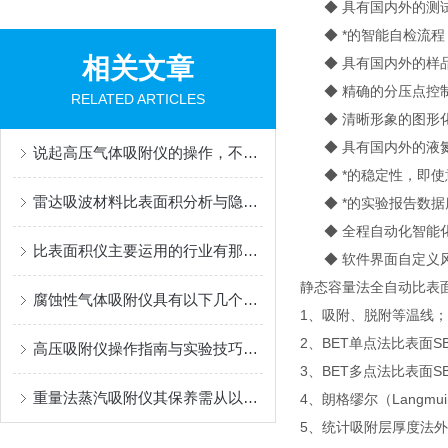
◆ 具有国内外的测试
◆ *的智能自检流程
相关文章
◆ 具有国内外的样品
◆ 精确的分压点控制
RELATED ARTICLES
◆ 清晰形象的图形化
◆ 具有国内外的液氮
说起高压气体吸附仪的操作，不妨先看看下文！
◆ *的稳定性，即使
雷达吸波材料比表面积分析与隐身技术
◆ *的实验报告数据
◆ 全程自动化智能化
比表面积仪主要运用的行业有那些？
◆ 软件界面自定义
静态容量法全自动比表
腐蚀性气体吸附仪具有以下几个特点
1、吸附、脱附等温线；
2、BET单点法比表面SB
高压吸附仪操作指南与实验技巧分享
3、BET多点法比表面S
重量法蒸汽吸附仪其保养需从以下方面入手
4、朗格缪尔（Langmui
5、统计吸附层厚度法外