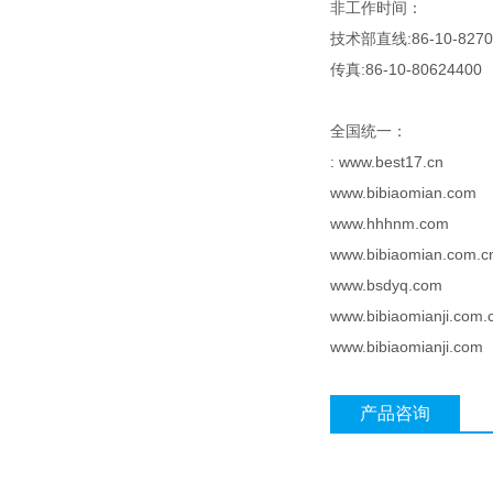
非工作时间：
技术部直线:86-10-8270
传真:86-10-80624400
全国统一：
: www.best17.cn
www.bibiaomian.co
www.hhhnm.com
www.bibiaomian.com.c
www.bsdyq.com
www.bibiaomianji.com.
www.bibiaomianji.com
产品咨询