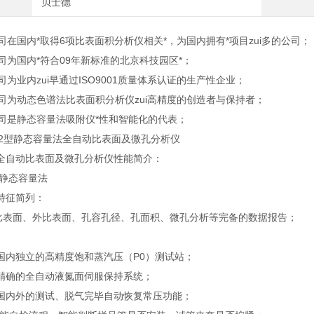
贝士德
在国内*取得6项比表面积分析仪相关*，为国内拥有*项目zui多的公司；
为国内*符合09年新标准的北京科技园区*；
业内zui早通过ISO9001质量体系认证的生产性企业；
为动态色谱法比表面积分析仪zui高精度的创造者与保持者；
是静态容量法吸附仪*性和智能化的代表；
0PS2型静态容量法全自动比表面及微孔分析仪
全自动比表面及微孔分析仪性能简介：
 静态容量法
特征简列：
比表面、外比表面、孔容孔径、孔面积、微孔分析等完备的数据报告；
内独立的高精度饱和蒸汽压（P0）测试站；
确的全自动液氮面伺服保持系统；
内外的测试、脱气完毕自动恢复常压功能；