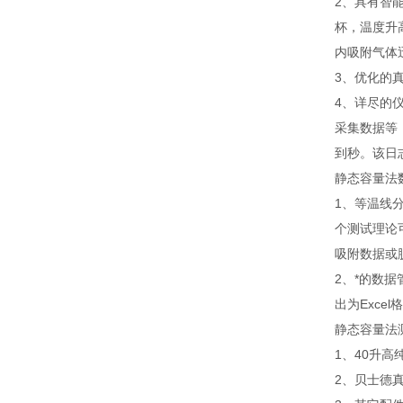
2、具有智
杯，温度升
内吸附气体
3、优化的
4、详尽的
采集数据等
到秒。该日
静态容量法
1、等温线
个测试理论
吸附数据或
2、*的数
出为Excel
静态容量法
1、40升高
2、贝士德真