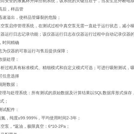
能而安全的液氮杯升降控制系统，该系统的关键点在于，当发生意外断电
高后，样品管
迅速溢出，使样品管爆裂的危险；
真空泵启停管理系统，在测试过程中真空泵无需一直处于运行状态，减小
仪器运行日志记录功能；该仪器运行日志在仪器运行过程中自动记录仪器
，时间精确
志为仪器的可靠运行与售后提供保障；
数据处理：
分析过程具有标准模式、精细模式和自定义模式可选；可进行吸附测试，
可任意选择
脱附数据；
据管理与处理系统：所有测试的原始数据及计算结果以SQL数据库形式保
格式；
测试配件：
纯氮，纯度≥99.999%，平均使用时间2-3年；
空泵，*返油，极限真空：6*10-2Pa；