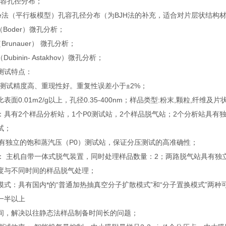
孔容孔径分布；
late法（平行板模型）孔容孔径分布（为BJH法的补充，适合对片层状结构
t法（Boder）微孔分析；
Brunauer） 微孔分析；
Dubinin- Astakhov）微孔分析；
测试特点：
 测试精度高、重现性好。重复性误差小于±2%；
表面0.01m2/g以上，孔径0.35-400nm；样品类型:粉末,颗粒,纤维
：具有2个样品分析站，1个P0测试站，2个样品脱气站；2个分析站具有
试；
具有独立的饱和蒸汽压（P0）测试站，保证分压测试的高准确性；
： 主机自带一体式脱气装置，同时处理样品数量：2；两路脱气站具有独
度与不同时间的样品脱气处理；
模式：具有国内*的“普通加热抽真空分子扩散模式”和“分子置换模式”两
一半以上
间，解决以往静态法样品制备时间长的问题；