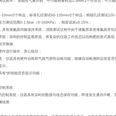
试效率： 智能投气量控制，中小吸附量样品2-3min/1个分压点，中大吸附量样品
6-10min/2个样品；标准孔径测试60-120min/2个样品；精细孔径测试1
测试范围0-1.6bar（0-160KPa），精度误差≤0.15%；
：具有液氮面伺服保持系统，消除测试过程中由于液氮挥发使液氮面变化
界面：亲和的控制监视界面，将复杂的仪器工作状态以结构图的形式展现
杯升降梯、
硬件进行操作，赏心悦目；
统：仪器具有硬件自检和气路气密性自检功能，能够自动检测样品管是否
提示。
具有*的智能语音提示功能；
控制系统：
定的控制系统；仪器具有实时的数据与状态保存功能，即使发生通讯中断、
继续测