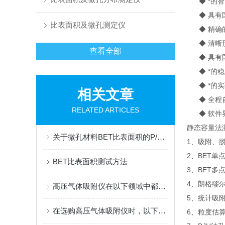
◆ *的智
◆ 具有国
比表面积及微孔测定仪
◆ 精确的
◆ 清晰形
查看全部
◆ 具有国
◆ *的稳
◆ *的实
相关文章
◆ 全程自
RELATED ARTICLES
◆ 软件界
静态容量法
关于微孔材料BET比表面积的P/P0的取点范围
1、吸附、
2、BET单点
BET比表面积测试方法
3、BET多
4、朗格缪尔（
高压气体吸附仪在以下领域中都有着怎样的作用呢？
5、统计吸附
在选购高压气体吸附仪时，以下是一些考虑因素和指南
6、粒度估