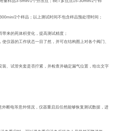
3-5min/1个分压点；BET多点法15-30min/2个样
20-300min/2个样品；以上测试时间不包含样品预处理时间；
而带来的死体积变化，提高测试精度；
，使仪器的工作状态一目了然，并可在结构图上对各个阀门、
安装、试管夹套是否拧紧，并检查并确定漏气位置，给出文字
意外断电等意外情况，仪器重启后任然能够恢复测试数据，进