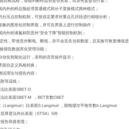
能自检流程，智能判断样品管是否安装，试管夹套是否拧紧；
内外的样品预处理普通模式和分子置换模式两种模式；
分压点控制机制，可按设定要求对重点孔径段进行精细分析；
象的图形化控制界面，并可在界面上进行控制操作；
内外的液氮杯防意外“安全下降”智能控制机制；
定性，即使意外断电、断线，亦不会丢失当前数据，且实验可恢复继续进
验报告数据库化管理功能；
动化智能化运行，亲和的语音操作提示；
面自定义风格转换；
测试理论与报告内容：
脱附等温线；
法比表面SBET-O
点法比表面SBET-M ，BET常数CBET
Langmuir）比表面S Langmuir ，朗格缪尔平衡常数b Langmuir
层厚度法外比表面（STSA）S外
算报告和真密度；