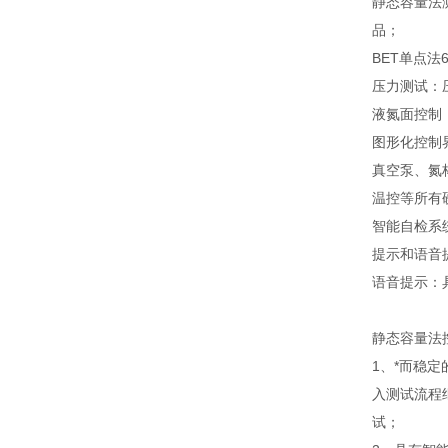
静态容量法测
品；
BET单点法
压力测试：压力
液氮面控制
图形化控制
真空泵、氮
温控等所有
智能自检系
提示和语音
语音提示：
静态容量法
1、*而稳
入测试流程
试；