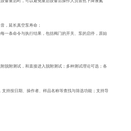
或设备重启时，可以避免重启设备后操作人员冒然下降液氮
噪音，延长真空泵寿命；
的每一条命令与执行结果，包括阀门的开关、泵的启停，原始
吸附脱附测试，和直接进入脱附测试；多种测试理论可选；各
存，支持按日期、操作者、样品名称等查找与筛选功能；支持导