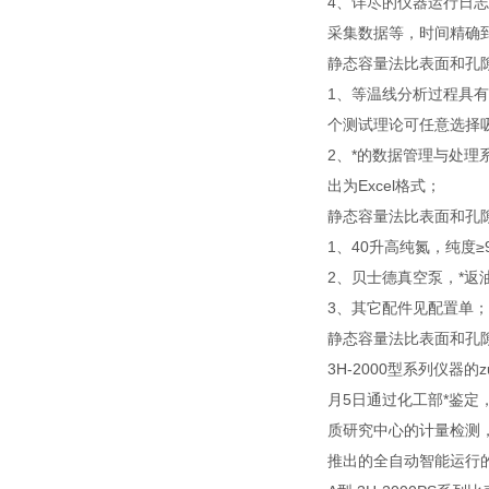
4、详尽的仪器运行日
采集数据等，时间精确
静态容量法比表面和孔
1、等温线分析过程具
个测试理论可任意选择
2、*的数据管理与处
出为Excel格式；
静态容量法比表面和孔
1、40升高纯氮，纯度≥9
2、贝士德真空泵，*返油
3、其它配件见配置单；
静态容量法比表面和孔
3H-2000型系列仪器的z
月5日通过化工部*鉴定，
质研究中心的计量检测，证书编
推出的全自动智能运行的3H-