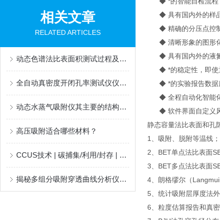
◆ *的智能自检流程
相关文章
◆ 具有国内外的样品
◆ 精确的分压点控制
RELATED ARTICLES
◆ 清晰形象的图形化
◆ 具有国内外的液氮
动态色谱法比表面积测试过程及测试原理
◆ *的稳定性，即使
全自动真密度开闭孔率测试仪仪器原理
◆ *的实验报告数据
◆ 全程自动化智能化
动态水蒸气吸附仪其主要的结构特点分别是什么？
◆ 软件界面自定义
静态容量法比表面和孔
高压吸附适合哪些材料？
1、吸附、脱附等温线；
2、BET单点法比表面SB
CCUS技术 | 碳捕集/利用/封存 | 研究表征方法
3、BET多点法比表面S
揭秘多组分吸附穿透曲线分析仪：关键部件全解析
4、朗格缪尔（Langmui
5、统计吸附层厚度法外
6、粒度估算报告和真