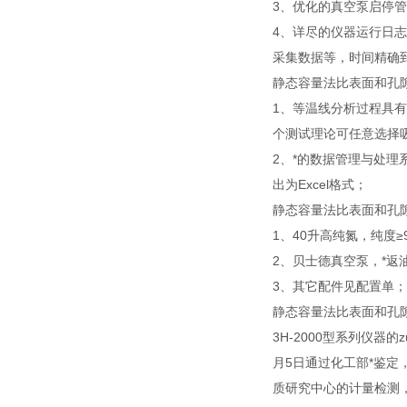
3、优化的真空泵启停
4、详尽的仪器运行日
采集数据等，时间精确
静态容量法比表面和孔
1、等温线分析过程具
个测试理论可任意选择
2、*的数据管理与处
出为Excel格式；
静态容量法比表面和孔
1、40升高纯氮，纯度≥9
2、贝士德真空泵，*返油
3、其它配件见配置单；
静态容量法比表面和孔
3H-2000型系列仪器的z
月5日通过化工部*鉴定，
质研究中心的计量检测，证书编