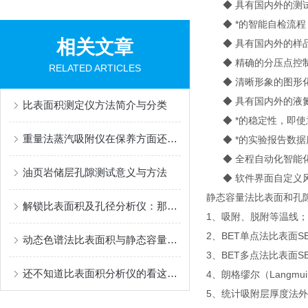
◆ 具有国内外的测试
◆ *的智能自检流程
相关文章
◆ 具有国内外的样品
◆ 精确的分压点控制
RELATED ARTICLES
◆ 清晰形象的图形化
◆ 具有国内外的液氮
比表面积测定仪方法简介与分类
◆ *的稳定性，即使
重量法蒸汽吸附仪在保养方面还是有些技巧的
◆ *的实验报告数据
◆ 全程自动化智能化
油页岩储层孔隙测试意义与方法
◆ 软件界面自定义
静态容量法比表面和孔
解锁比表面积及孔径分析仪：那些让它脱颖而出的隐藏优点，一文说透
1、吸附、脱附等温线；
2、BET单点法比表面SB
动态色谱法比表面积与静态容量法比表面积测试原理简介
3、BET多点法比表面S
还不知道比表面积分析仪的看这里！
4、朗格缪尔（Langmui
5、统计吸附层厚度法外