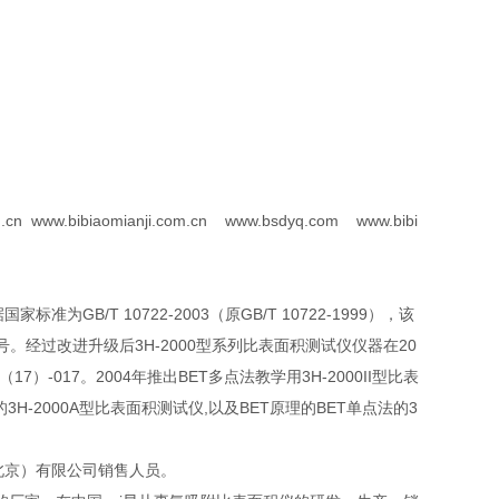
cn www.bibiaomianji.com.cn www.bsdyq.com www.bibi
为GB/T 10722-2003（原GB/T 10722-1999），该
号。经过改进升级后3H-2000型系列比表面积测试仪仪器在20
）-017。2004年推出BET多点法教学用3H-2000II型比表
的3H-2000A型比表面积测试仪,以及BET原理的BET单点法的3
北京）有限公司销售人员。