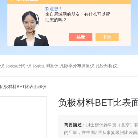
欢迎您！
来自局域网的朋友！有什么可以帮
助您的吗？
分析仪,比表面测量仪,孔隙率分布测量仪,孔径分析仪,孔径测试仪,孔结构分析仪
 负极材料BET比表面积仪
负极材料BET比表
简要描述：
贝士德仪器科技（北京）
的厂家，在中国Z早从事氮吸附比表