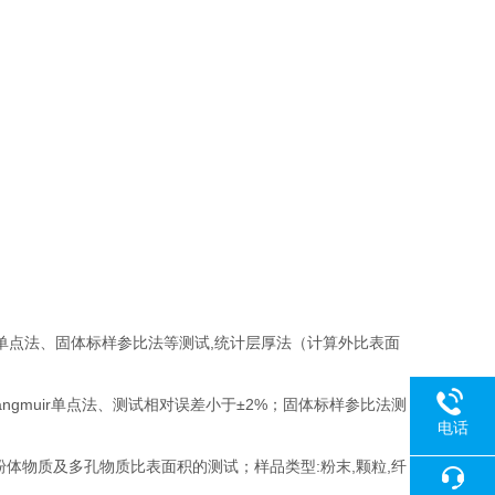
muir单点法、固体标样参比法等测试,统计层厚法（计算外比表面
angmuir单点法、测试相对误差小于±2%；固体标样参比法测
电话
有粉体物质及多孔物质比表面积的测试；样品类型:粉末,颗粒,纤