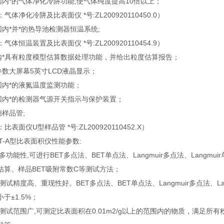
*的气体净化冷阱功能,使气体纯度提高10倍以上；
体净化冷阱及比表面仪 *号:ZL200920110450.0）
*并*的热导池检测器恒温系统;
体恒温装置及比表面仪 *号:ZL200920110454.9）
具有粒度模型估算数据处理功能，并给出粒度估算报告；
大屏幕5英寸LCD液晶显示；
*的液氮温度监测功能；
*的检测器气源开关指示与保护装置；
样品管;
面仪U型样品管 *号:ZL200920110452.X）
BET-A型比表面积仪性能参数:
多功能性,可进行BET多点法、BET单点法、Langmuir多点法、Lang
估算、样品BET吸附常数C等测试方法；
测试精度高、重现性好。BET多点法、BET单点法、Langmuir多点法、L
于±1.5%；
测试范围广,可测定比表面积在0.01m2/g以上的范围内的物质，满足所