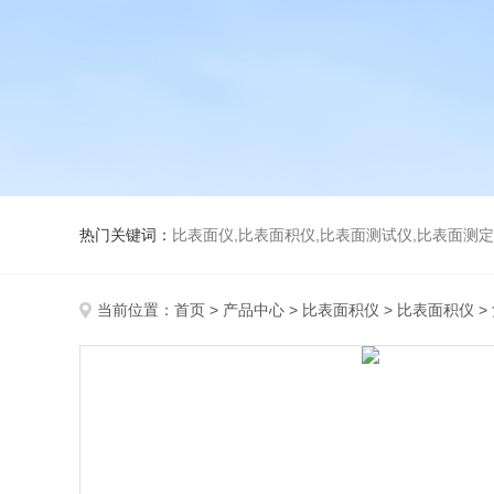
热门关键词：
比表面仪,比表面积仪,比表面测试仪,比表面测定仪,比表面
当前位置：
首页
>
产品中心
>
比表面积仪
>
比表面积仪
>