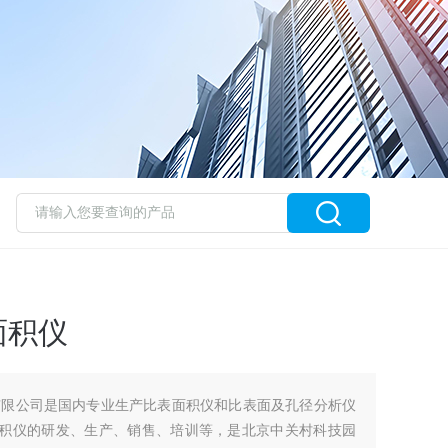
面积仪
有限公司是国内专业生产比表面积仪和比表面及孔径分析仪
面积仪的研发、生产、销售、培训等，是北京中关村科技园