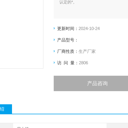
认定的*。
更新时间：
2024-10-24
产品型号：
厂商性质：
生产厂家
访 问 量：
2806
产品咨询
绍