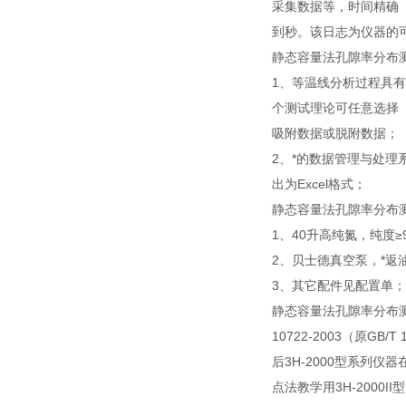
采集数据等，时间精确
到秒。该日志为仪器的
静态容量法孔隙率分布
1、等温线分析过程具
个测试理论可任意选择
吸附数据或脱附数据；
2、*的数据管理与处
出为Excel格式；
静态容量法孔隙率分布
1、40升高纯氮，纯度≥9
2、贝士德真空泵，*返油
3、其它配件见配置单；
静态容量法孔隙率分布测量
10722-2003（原G
后3H-2000型系列仪器
点法教学用3H-2000II型