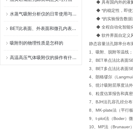
◆ 具有国内外的液氮
◆ *的稳定性，即使
水蒸气吸附分析仪的日常使用与维护
◆ *的实验报告数据
◆ 全程自动化智能化
BET比表面、外表面和微孔内表面是什么关系？
◆ 软件界面自定义
吸附剂的物理性质是怎样的
静态容量法孔隙率分布
1、吸附、脱附等温线；
高温高压气体吸附仪的操作有什么技巧呢？
2、BET单点法比表面SB
3、BET多点法比表面S
4、朗格缪尔（Langmui
5、统计吸附层厚度法外
6、粒度估算报告和真
7、BJH法孔容孔径分布
8、MK-plate法
9、t-plot法（Boder
10、MP法（Brunaue